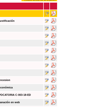
ustificación
oncesion
 económica
NVOCATORIA C-003-18-ED
sanación en web