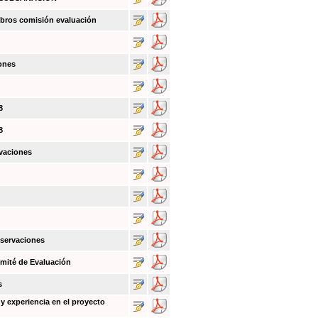
bros comisión evaluación
ones
8
8
vaciones
bservaciones
mité de Evaluación
s
y experiencia en el proyecto