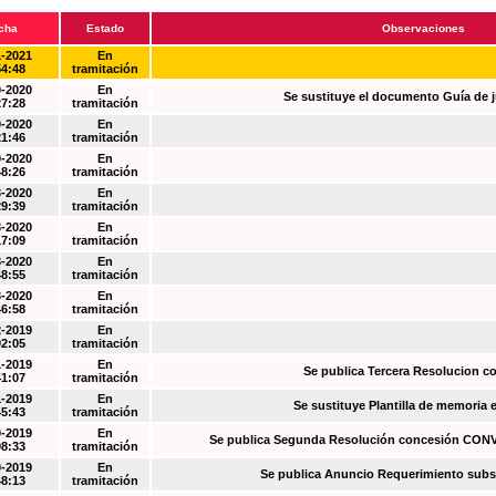
cha
Estado
Observaciones
1-2021
En
54:48
tramitación
0-2020
En
Se sustituye el documento Guía de j
27:28
tramitación
0-2020
En
21:46
tramitación
0-2020
En
48:26
tramitación
3-2020
En
29:39
tramitación
3-2020
En
17:09
tramitación
3-2020
En
48:55
tramitación
3-2020
En
46:58
tramitación
2-2019
En
02:05
tramitación
1-2019
En
Se publica Tercera Resolucion c
41:07
tramitación
1-2019
En
Se sustituye Plantilla de memoria
45:43
tramitación
0-2019
En
Se publica Segunda Resolución concesión CO
08:33
tramitación
0-2019
En
Se publica Anuncio Requerimiento sub
48:13
tramitación