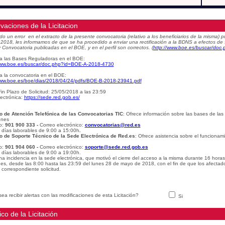
vaciones de la Licitacion
do un error en el extracto de la presente convocatoria (relativo a los beneficiarios de la misma
e 2018, les informamos de que se ha procedido a enviar una rectificación a la BDNS a efectos de
 Convocatoria publicadas en el BOE, y en el perfil son correctos.
(
http://www.boe.es/buscar/do
a las Bases Reguladoras en el BOE:
www.boe.es/buscar/doc.php?id=BOE-A-2018-4730
a la convocatoria en el BOE:
www.boe.es/boe/dias/2018/04/24/pdfs/BOE-B-2018-23941.pdf
in Plazo de Solicitud: 25/05/2018 a las 23:59
ectrónica:
https://sede.red.gob.es/
o de Atención Telefónica de las Convocatorias TIC
: Ofrece información sobre las bases de las
ones
o:
901 900 333 -
Correo electrónico:
convocatorias@red.es
: días laborables de 9:00 a 15:00h
.
o de Soporte Técnico de la Sede Electrónica de Red.es
: Ofrece asistencia sobre el funcionam
o:
901 904 060 -
Correo electrónico:
soporte@sede.red.gob.es
: días laborables de 9:00 a 19:00h.
na incidencia en la sede electrónica, que motivó el cierre del acceso a la misma durante 16 hora
udes, desde las 8:00 hasta las 23:59 del lunes 28 de mayo de 2018, con el fin de que los afectad
 correspondiente solicitud.
ea recibir alertas con las modificaciones de esta Licitación?
Si
ico de la Licitación