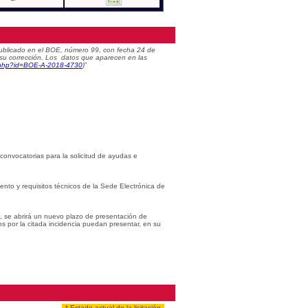
) publicado en el BOE, número 99, con fecha 24 de
 su corrección. Los datos que aparecen en las
c.php?id=BOE-A-2018-4730
)
”
 convocatorias para la solicitud de ayudas e
iento y requisitos técnicos de la Sede Electrónica de
s, se abrirá un nuevo plazo de presentación de
os por la citada incidencia puedan presentar, en su
* Estado actual de la licitación