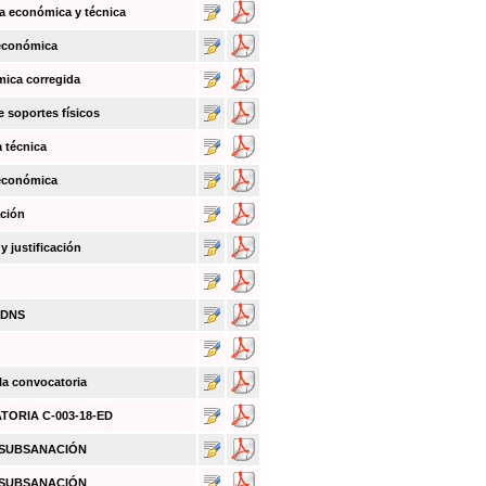
a económica y técnica
 económica
mica corregida
e soportes físicos
a técnica
 económica
ación
 justificación
BDNS
 la convocatoria
ATORIA C-003-18-ED
O SUBSANACIÓN
O SUBSANACIÓN