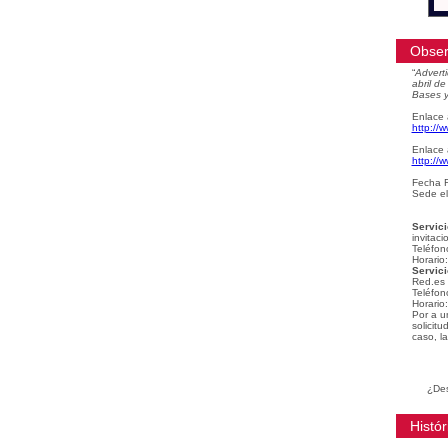
Obser
“
Adverti
abril d
Bases y
Enlace 
http://
Enlace 
http://
Fecha F
Sede el
Servici
invitaci
Teléfon
Horario
Servici
Red.es
Teléfon
Horario
Por a u
solicit
caso, la
¿Des
Histór