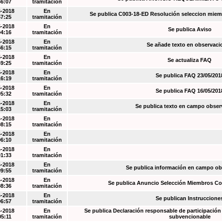
56:07
tramitación
6-2018
En
Se publica C003-18-ED Resolución seleccion miem
57:25
tramitación
5-2018
En
Se publica Aviso
04:16
tramitación
5-2018
En
Se añade texto en observaci
56:15
tramitación
5-2018
En
Se actualiza FAQ
49:25
tramitación
5-2018
En
Se publica FAQ 23/05/201
16:19
tramitación
5-2018
En
Se publica FAQ 16/05/201
05:32
tramitación
4-2018
En
Se publica texto en campo obser
15:03
tramitación
4-2018
En
08:15
tramitación
4-2018
En
06:10
tramitación
4-2018
En
01:33
tramitación
4-2018
En
Se publica información en campo o
09:55
tramitación
4-2018
En
Se publica Anuncio Selección Miembros Co
08:36
tramitación
4-2018
En
Se publican Instruccione
06:57
tramitación
4-2018
En
Se publica Declaración responsable de participación 
05:11
tramitación
subvencionable