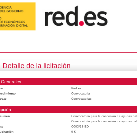
Detalle de la licitación
 Generales
mo
Red.es
cedimiento
Convocatoria
trato
Convocatorias
ipción
esumen
Convocatoria para la concesión de ayudas del
Convocatoria para la concesión de ayudas del
te
C003/18-ED
icitación
0 €