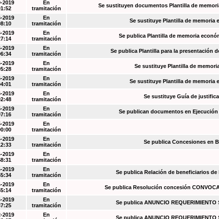
9-2019
En
Se sustituyen documentos Plantilla de memori
01:52
tramitación
6-2019
En
Se sustituye Plantilla de memoria
08:10
tramitación
6-2019
En
Se publica Plantilla de memoria econó
27:14
tramitación
6-2019
En
Se publica Plantilla para la presentación d
06:34
tramitación
6-2019
En
Se sustituye Plantilla de memori
05:28
tramitación
6-2019
En
Se sustituye Plantilla de memoria
04:01
tramitación
6-2019
En
Se sustituye Guía de justific
02:48
tramitación
5-2019
En
Se publican documentos en Ejecución y
07:16
tramitación
5-2019
En
00:00
tramitación
4-2019
En
Se publica Concesiones en 
12:33
tramitación
4-2019
En
58:31
tramitación
4-2019
En
Se publica Relación de beneficiarios de
55:34
tramitación
4-2019
En
Se publica Resolución concesión CONVOC
55:14
tramitación
4-2019
En
Se publica ANUNCIO REQUERIMIENT
37:25
tramitación
2-2019
En
Se publica ANUNCIO REQUERIMIENT