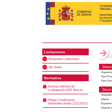
Licitaciones
Búsqueda Licitaciones
Datos
Ver Todas
Organis
Tipo Pro
Normativa
Tipo Con
Normas Internas de
Descr
Contratación EPE Red.es
Título/R
Objeto
Pliego Condiciones
Generales desde 12/11/2013
Expedien
Importe L