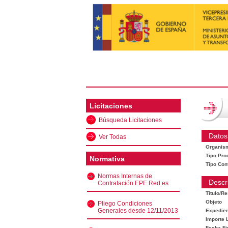
Licitaciones
Búsqueda Licitaciones
Datos
Ver Todas
Organis
Tipo Pro
Normativa
Tipo Con
Normas Internas de
Descr
Contratación EPE Red.es
Título/R
Objeto
Pliego Condiciones
Generales desde 12/11/2013
Expedien
Importe L
Fecha Fi