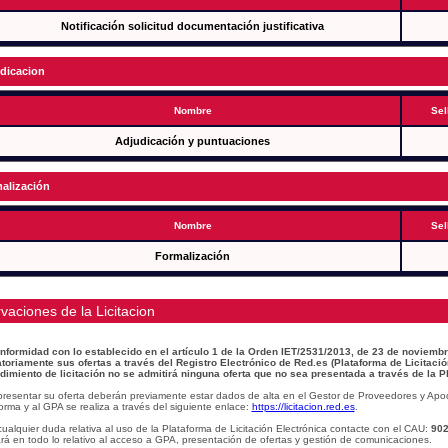
Notificación solicitud documentación justificativa
dicacion
Nombre
Sel
Adjudicación y puntuaciones
alización
Nombre
Sel
Formalización
vaciones de la Licitacion
nformidad con lo establecido en el artículo 1 de la Orden IET/2531/2013, de 23 de noviembr
atoriamente sus ofertas a través del Registro Electrónico de Red.es (Plataforma de Licitació
dimiento de licitación no se admitirá ninguna oferta que no sea presentada a través de la P
presentar su oferta deberán previamente estar dados de alta en el Gestor de Proveedores y Apo
orma y al GPA se realiza a través del siguiente enlace:
https://licitacion.red.es
.
ualquier duda relativa al uso de la Plataforma de Licitación Electrónica contacte con el CAU:
902
á en todo lo relativo al acceso a GPA, presentación de ofertas y gestión de comunicaciones.