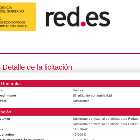
Detalle de la licitación
 Generales
mo
Red.es
cedimiento
Simplificado con publicidad
trato
Suministros
ipción
esumen
Suministro de material de oficina para Red.es
Suministro de material de oficina para Red.es
te
010/18-AF
icitación
40.000 €
n de Presentación de Ofertas
19/03/18 13:00