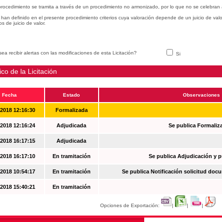
procedimiento se tramita a través de un procedimiento no armonizado, por lo que no se celebran 
han definido en el presente procedimiento criterios cuya valoración depende de un juicio de val
ios de juicio de valor.
ea recibir alertas con las modificaciones de esta Licitación?
Si
ico de la Licitación
Fecha
Estado
Observaciones
-2018 12:16:30
Formalizada
-2018 12:16:24
Adjudicada
Se publica Formaliz
-2018 16:17:15
Adjudicada
-2018 16:17:10
En tramitación
Se publica Adjudicación y 
-2018 10:54:17
En tramitación
Se publica Notificación solicitud docu
-2018 15:40:21
En tramitación
Opciones de Exportación:
|
|
|