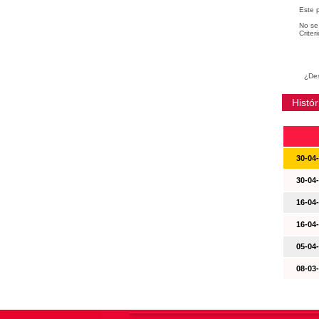
Este 
No se 
Criter
¿Des
Histór
30-04
30-04
16-04
16-04
05-04
08-03