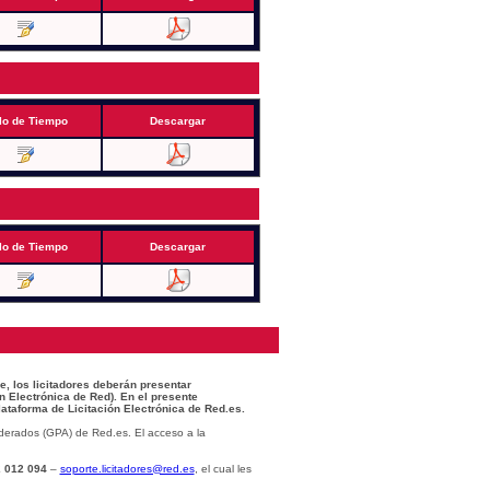
lo de Tiempo
Descargar
lo de Tiempo
Descargar
e, los licitadores deberán presentar
n Electrónica de Red). En el presente
lataforma de Licitación Electrónica de Red.es.
derados (GPA) de Red.es. El acceso a la
 012 094
–
soporte.licitadores@red.es
, el cual les