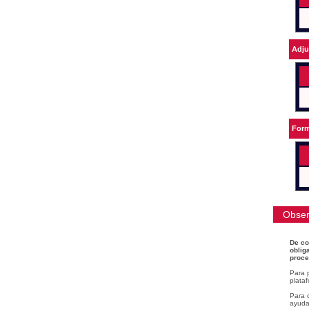
Adju
Form
Obser
De co
oblig
proce
Para 
plataf
Para c
ayudar