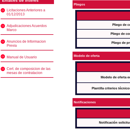
Enlaces de interés
Pliegos
Licitaciones Anteriores a
01/12/2013
Pliego de c
Adjudicaciones Acuerdos
Marco
Pliego de co
Anuncios de Informacion
Pliego de pr
Previa
Modelo de oferta
Manual de Usuario
Cert. de composicion de las
mesas de contratacion
Modelo de oferta e
Plantilla criterios técnic
Notificaciones
Notificación solicit