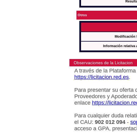
Result
Otros
Modificación 
Información relativa 
Observaciones de la Licitacion
A través de la Plataforma 
https://licitacion.red.es
.
Para presentar su oferta 
Proveedores y Apoderado
enlace
https://licitacion.r
Para cualquier duda relat
el CAU:
902 012 094
-
so
acceso a GPA, presentaci