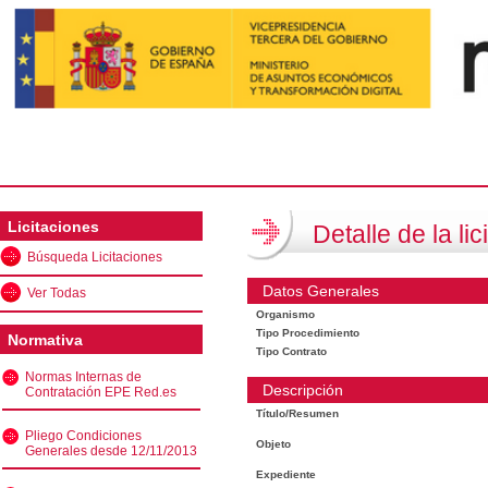
Licitaciones
Detalle de la lic
Búsqueda Licitaciones
Datos Generales
Ver Todas
Organismo
Tipo Procedimiento
Normativa
Tipo Contrato
Normas Internas de
Descripción
Contratación EPE Red.es
Título/Resumen
Pliego Condiciones
Objeto
Generales desde 12/11/2013
Expediente