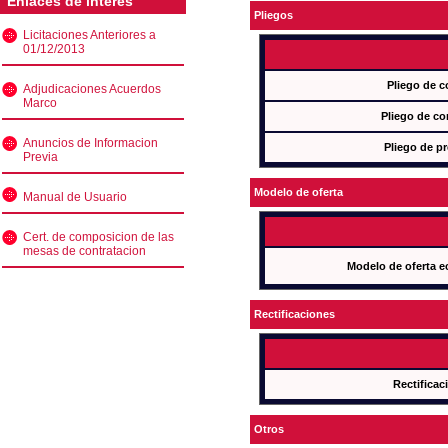
Enlaces de interés
Pliegos
Licitaciones Anteriores a
01/12/2013
Pliego de c
Adjudicaciones Acuerdos
Marco
Pliego de co
Anuncios de Informacion
Pliego de pr
Previa
Modelo de oferta
Manual de Usuario
Cert. de composicion de las
mesas de contratacion
Modelo de oferta e
Rectificaciones
Rectificac
Otros