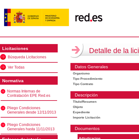
Licitaciones
Detalle de la lic
Búsqueda Licitaciones
Datos Generales
Ver Todas
Organismo
Tipo Procedimiento
Normativa
Tipo Contrato
Normas Internas de
Descripción
Contratación EPE Red.es
Título/Resumen
Objeto
Pliego Condiciones
Generales desde 12/11/2013
Expediente
Importe Licitación
Pliego Condiciones
Documentos
Generales hasta 11/11/2013
Adjudicacion