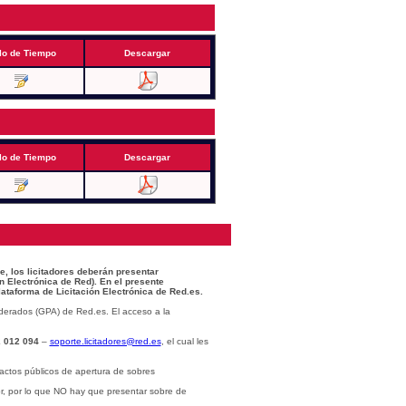
lo de Tiempo
Descargar
lo de Tiempo
Descargar
e, los licitadores deberán presentar
n Electrónica de Red). En el presente
lataforma de Licitación Electrónica de Red.es.
derados (GPA) de Red.es. El acceso a la
 012 094
–
soporte.licitadores@red.es
, el cual les
actos públicos de apertura de sobres
or, por lo que NO hay que presentar sobre de