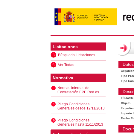
Licitaciones
Búsqueda Licitaciones
Datos
Ver Todas
Organis
Tipo Pro
Normativa
Tipo Con
Normas Internas de
Descr
Contratación EPE Red.es
Título/R
Objeto
Pliego Condiciones
Generales desde 12/11/2013
Expedien
Importe L
Fecha Fi
Pliego Condiciones
Generales hasta 11/11/2013
Docu