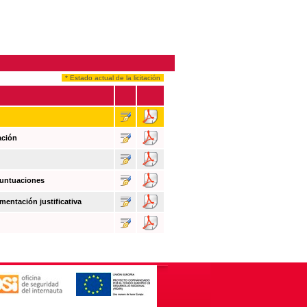
* Estado actual de la licitación
ación
puntuaciones
mentación justificativa