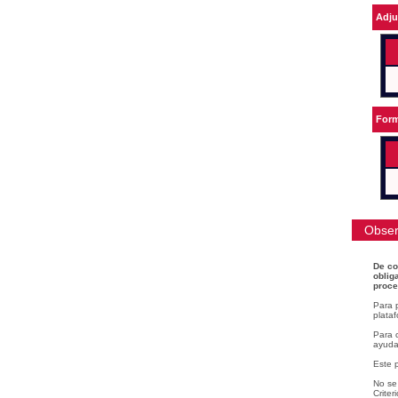
Adju
Form
Obser
De co
oblig
proce
Para 
plataf
Para c
ayudar
Este 
No se 
Criter