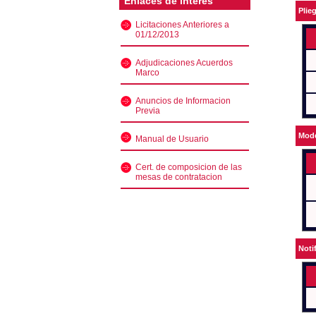
Enlaces de interés
Plie
Licitaciones Anteriores a
01/12/2013
Adjudicaciones Acuerdos
Marco
Anuncios de Informacion
Previa
Mode
Manual de Usuario
Cert. de composicion de las
mesas de contratacion
Noti