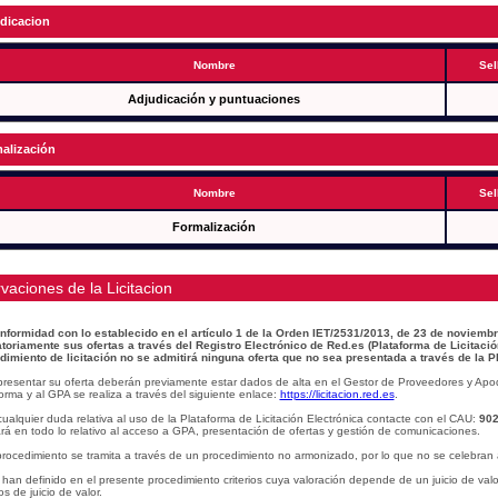
dicacion
Nombre
Sel
Adjudicación y puntuaciones
alización
Nombre
Sel
Formalización
vaciones de la Licitacion
nformidad con lo establecido en el artículo 1 de la Orden IET/2531/2013, de 23 de noviembr
atoriamente sus ofertas a través del Registro Electrónico de Red.es (Plataforma de Licitació
dimiento de licitación no se admitirá ninguna oferta que no sea presentada a través de la P
presentar su oferta deberán previamente estar dados de alta en el Gestor de Proveedores y Apo
orma y al GPA se realiza a través del siguiente enlace:
https://licitacion.red.es
.
ualquier duda relativa al uso de la Plataforma de Licitación Electrónica contacte con el CAU:
902
á en todo lo relativo al acceso a GPA, presentación de ofertas y gestión de comunicaciones.
procedimiento se tramita a través de un procedimiento no armonizado, por lo que no se celebran 
han definido en el presente procedimiento criterios cuya valoración depende de un juicio de val
ios de juicio de valor.