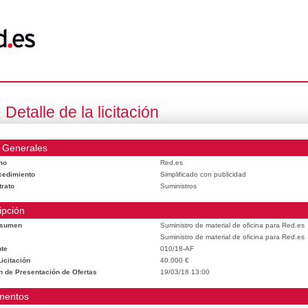
Detalle de la licitación
 Generales
mo
Red.es
cedimiento
Simplificado con publicidad
trato
Suministros
ipción
esumen
Suministro de material de oficina para Red.es
Suministro de material de oficina para Red.es
te
010/18-AF
icitación
40.000 €
n de Presentación de Ofertas
19/03/18 13:00
mentos