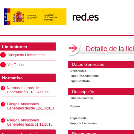
Licitaciones
Detalle de la lic
Búsqueda Licitaciones
Datos Generales
Ver Todas
Organismo
Tipo Procedimiento
Normativa
Tipo Contrato
Normas Internas de
Descripción
Contratación EPE Red.es
Título/Resumen
Pliego Condiciones
Objeto
Generales desde 12/11/2013
Expediente
Pliego Condiciones
Importe Licitación
Generales hasta 11/11/2013
Documentos