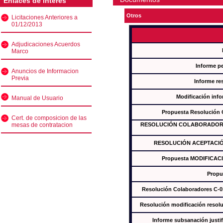
Enlaces de interés
Otros
Licitaciones Anteriores a
01/12/2013
Adjudicaciones Acuerdos
Marco
Informe p
Anuncios de Informacion
Previa
Informe re
Modificación inf
Manual de Usuario
Propuesta Resolución
Cert. de composicion de las
mesas de contratacion
RESOLUCIÓN COLABORADORES
RESOLUCIÓN ACEPTACIÓ
Propuesta MODIFICAC
Propu
Resolución Colaboradores C-
Resolución modificación res
Informe subsanación just