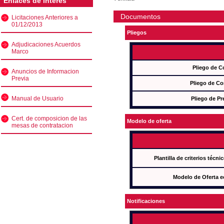
Enlaces de interés
Documentos
Licitaciones Anteriores a
01/12/2013
Pliegos
Adjudicaciones Acuerdos
Marco
Pliego de C
Anuncios de Informacion
Previa
Pliego de Co
Manual de Usuario
Pliego de Pr
Cert. de composicion de las
Modelo de oferta
mesas de contratacion
Plantilla de criterios técn
Modelo de Oferta e
Notificaciones