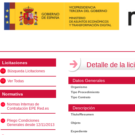
Licitaciones
Detalle de la lic
Búsqueda Licitaciones
Datos Generales
Ver Todas
Organismo
Tipo Procedimiento
Normativa
Tipo Contrato
Normas Internas de
Descripción
Contratación EPE Red.es
Título/Resumen
Pliego Condiciones
Objeto
Generales desde 12/11/2013
Expediente