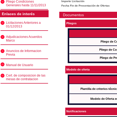
Pliego Condiciones
Importe Licitación
Generales hasta 11/11/2013
Fecha Fin de Presentación de Ofertas
Enlaces de interés
Documentos
Licitaciones Anteriores a
Pliegos
01/12/2013
Adjudicaciones Acuerdos
Marco
Pliego de C
Pliego de Co
Anuncios de Informacion
Previa
Pliego de Pr
Manual de Usuario
Modelo de oferta
Cert. de composicion de las
mesas de contratacion
Plantilla de criterios técn
Modelo de Oferta e
Notificaciones