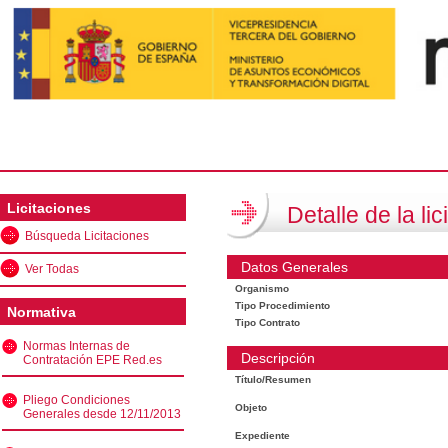
Licitaciones
Detalle de la lic
Búsqueda Licitaciones
Datos Generales
Ver Todas
Organismo
Tipo Procedimiento
Normativa
Tipo Contrato
Normas Internas de
Descripción
Contratación EPE Red.es
Título/Resumen
Pliego Condiciones
Objeto
Generales desde 12/11/2013
Expediente