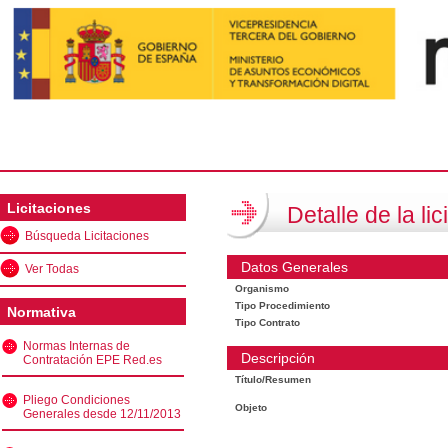
Licitaciones
Detalle de la lic
Búsqueda Licitaciones
Datos Generales
Ver Todas
Organismo
Tipo Procedimiento
Normativa
Tipo Contrato
Normas Internas de
Descripción
Contratación EPE Red.es
Título/Resumen
Pliego Condiciones
Objeto
Generales desde 12/11/2013