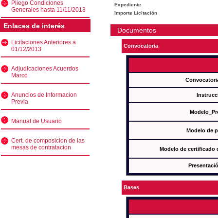
Pliego Condiciones
Expediente
Generales hasta 11/11/2013
Importe Licitación
Enlaces de interés
Documentos
Licitaciones Anteriores a
Convocatoria
01/12/2013
Adjudicaciones Acuerdos
Marco
Convocatori
Anuncios de Informacion
Instrucc
Previa
Modelo_Pr
Manual de Usuario
Modelo de p
Cert. de composicion de las
mesas de contratacion
Modelo de certificado
Presentació
Bases