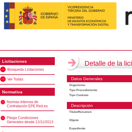
Licitaciones
Detalle de la lic
Búsqueda Licitaciones
Datos Generales
Ver Todas
Organismo
Tipo Procedimiento
Normativa
Tipo Contrato
Normas Internas de
Descripción
Contratación EPE Red.es
Título/Resumen
Pliego Condiciones
Objeto
Generales desde 12/11/2013
Expediente