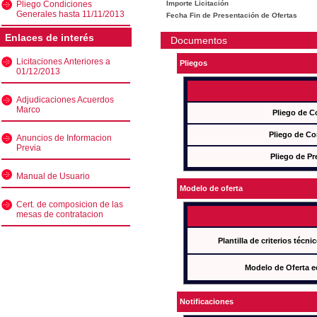
Pliego Condiciones
Importe Licitación
Generales hasta 11/11/2013
Fecha Fin de Presentación de Ofertas
Enlaces de interés
Documentos
Licitaciones Anteriores a
Pliegos
01/12/2013
Adjudicaciones Acuerdos
Marco
Pliego de C
Pliego de Co
Anuncios de Informacion
Previa
Pliego de Pr
Manual de Usuario
Modelo de oferta
Cert. de composicion de las
mesas de contratacion
Plantilla de criterios técn
Modelo de Oferta e
Notificaciones