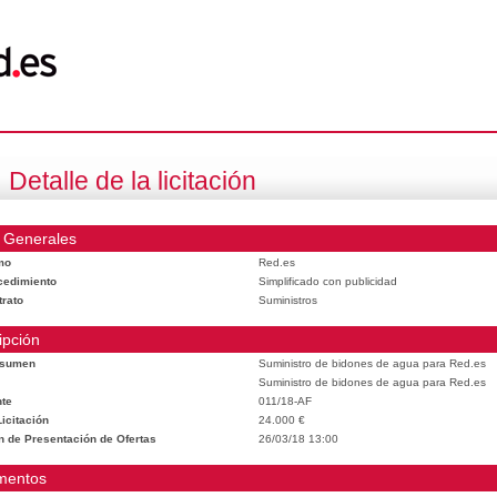
Detalle de la licitación
 Generales
mo
Red.es
cedimiento
Simplificado con publicidad
trato
Suministros
ipción
esumen
Suministro de bidones de agua para Red.es
Suministro de bidones de agua para Red.es
te
011/18-AF
icitación
24.000 €
n de Presentación de Ofertas
26/03/18 13:00
mentos