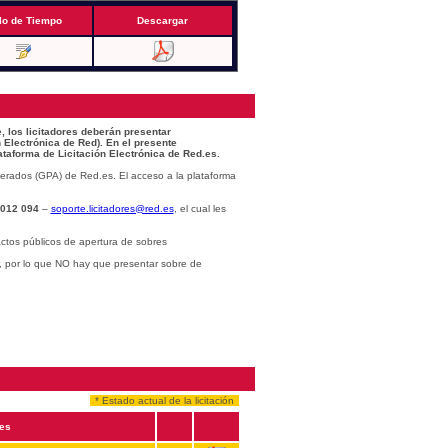
lo de Tiempo
Descargar
, los licitadores deberán presentar
 Electrónica de Red). En el presente
ataforma de Licitación Electrónica de Red.es.
erados (GPA) de Red.es. El acceso a la plataforma
 012 094
–
soporte.licitadores@red.es
, el cual les
ctos públicos de apertura de sobres
r, por lo que NO hay que presentar sobre de
* Estado actual de la licitación
es