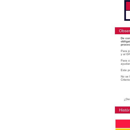
Obser
De con
obliga
proced
Para p
y al GP
Para cu
ayudar
Este p
No se 
Criteri
¿Des
Histór