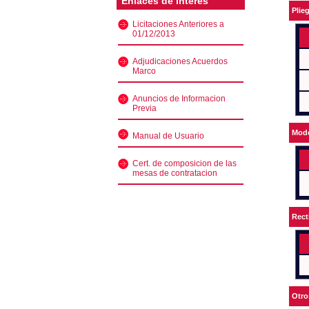
Enlaces de interés
Plie
Licitaciones Anteriores a
01/12/2013
Adjudicaciones Acuerdos
Marco
Anuncios de Informacion
Previa
Mode
Manual de Usuario
Cert. de composicion de las
mesas de contratacion
Rect
Otro