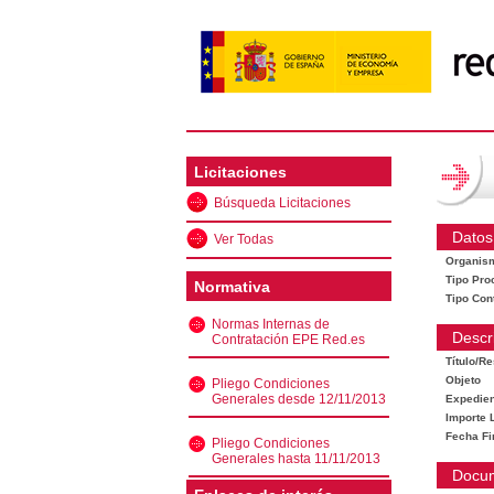
Licitaciones
Búsqueda Licitaciones
Datos
Ver Todas
Organis
Tipo Pro
Normativa
Tipo Con
Normas Internas de
Descr
Contratación EPE Red.es
Título/R
Objeto
Pliego Condiciones
Generales desde 12/11/2013
Expedien
Importe L
Fecha Fi
Pliego Condiciones
Generales hasta 11/11/2013
Docu