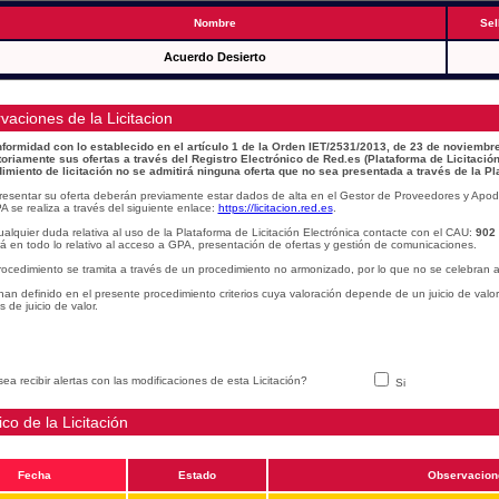
Nombre
Sel
Acuerdo Desierto
vaciones de la Licitacion
formidad con lo establecido en el artículo 1 de la Orden IET/2531/2013, de 23 de noviembre
toriamente sus ofertas a través del Registro Electrónico de Red.es (Plataforma de Licitación
imiento de licitación no se admitirá ninguna oferta que no sea presentada a través de la Pl
resentar su oferta deberán previamente estar dados de alta en el Gestor de Proveedores y Apod
A se realiza a través del siguiente enlace:
https://licitacion.red.es
.
alquier duda relativa al uso de la Plataforma de Licitación Electrónica contacte con el CAU:
902
á en todo lo relativo al acceso a GPA, presentación de ofertas y gestión de comunicaciones.
rocedimiento se tramita a través de un procedimiento no armonizado, por lo que no se celebran a
han definido en el presente procedimiento criterios cuya valoración depende de un juicio de valo
os de juicio de valor.
ea recibir alertas con las modificaciones de esta Licitación?
Si
ico de la Licitación
Fecha
Estado
Observacion