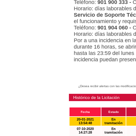
Teléfono:
901 900 333 -
C
Horario: días laborables 
Servicio de Soporte Téc
el funcionamiento y requi
Teléfono:
901 904 060 -
C
Horario: días laborables 
Por a una incidencia en l
durante 16 horas, se abri
hasta las 23:59 del lunes
incidencia puedan present
¿Desea recibir alertas con las modificaci
Histórico de la Licitación
Fecha
Estado
20-01-2021
En
13:54:48
tramitación
07-10-2020
En
14:27:28
tramitación