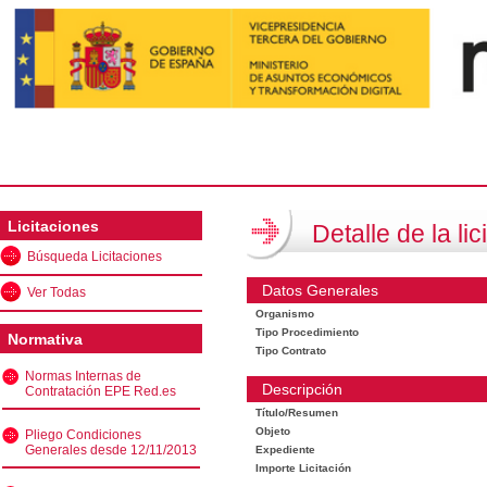
Licitaciones
Detalle de la lic
Búsqueda Licitaciones
Datos Generales
Ver Todas
Organismo
Tipo Procedimiento
Normativa
Tipo Contrato
Normas Internas de
Descripción
Contratación EPE Red.es
Título/Resumen
Objeto
Pliego Condiciones
Generales desde 12/11/2013
Expediente
Importe Licitación