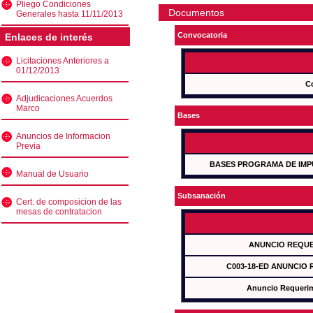
Pliego Condiciones
Documentos
Generales hasta 11/11/2013
Convocatoria
Enlaces de interés
Licitaciones Anteriores a
01/12/2013
C
Adjudicaciones Acuerdos
Marco
Bases
Anuncios de Informacion
Previa
BASES PROGRAMA DE IMP
Manual de Usuario
Subsanación
Cert. de composicion de las
mesas de contratacion
ANUNCIO REQUE
C003-18-ED ANUNCIO
Anuncio Requeri