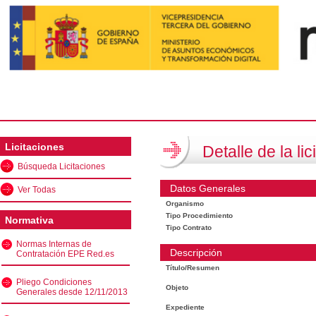
Licitaciones
Detalle de la lic
Búsqueda Licitaciones
Datos Generales
Ver Todas
Organismo
Tipo Procedimiento
Normativa
Tipo Contrato
Normas Internas de
Descripción
Contratación EPE Red.es
Título/Resumen
Pliego Condiciones
Objeto
Generales desde 12/11/2013
Expediente