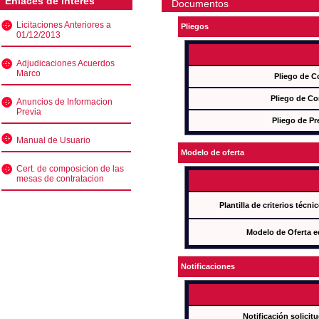
Enlaces de interés
Documentos
Licitaciones Anteriores a
Pliegos
01/12/2013
Adjudicaciones Acuerdos
Marco
Pliego de C
Pliego de Co
Anuncios de Informacion
Previa
Pliego de Pr
Manual de Usuario
Modelo de oferta
Cert. de composicion de las
mesas de contratacion
Plantilla de criterios técn
Modelo de Oferta e
Notificaciones
Notificación solicit