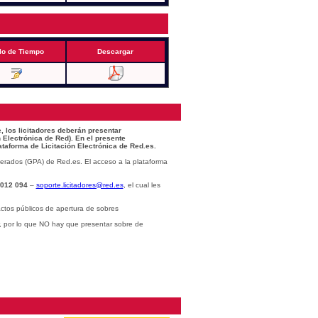
lo de Tiempo
Descargar
, los licitadores deberán presentar
 Electrónica de Red). En el presente
ataforma de Licitación Electrónica de Red.es.
erados (GPA) de Red.es. El acceso a la plataforma
 012 094
–
soporte.licitadores@red.es
, el cual les
ctos públicos de apertura de sobres
r, por lo que NO hay que presentar sobre de