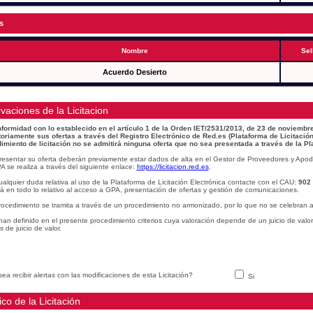
s
Nombre
Sel
Acuerdo Desierto
vaciones de la Licitacion
formidad con lo establecido en el artículo 1 de la Orden IET/2531/2013, de 23 de noviembre
toriamente sus ofertas a través del Registro Electrónico de Red.es (Plataforma de Licitación
imiento de licitación no se admitirá ninguna oferta que no sea presentada a través de la Pl
resentar su oferta deberán previamente estar dados de alta en el Gestor de Proveedores y Apod
A se realiza a través del siguiente enlace:
https://licitacion.red.es
.
alquier duda relativa al uso de la Plataforma de Licitación Electrónica contacte con el CAU:
902
á en todo lo relativo al acceso a GPA, presentación de ofertas y gestión de comunicaciones.
rocedimiento se tramita a través de un procedimiento no armonizado, por lo que no se celebran a
han definido en el presente procedimiento criterios cuya valoración depende de un juicio de valo
os de juicio de valor.
ea recibir alertas con las modificaciones de esta Licitación?
Si
ico de la Licitación