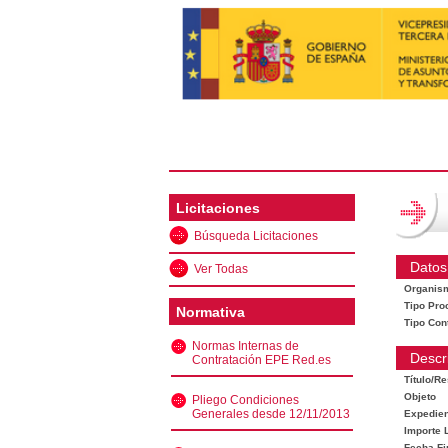
Licitaciones
Búsqueda Licitaciones
Datos
Ver Todas
Organis
Tipo Pro
Normativa
Tipo Con
Normas Internas de
Descr
Contratación EPE Red.es
Título/R
Objeto
Pliego Condiciones
Generales desde 12/11/2013
Expedien
Importe L
Fecha Fi