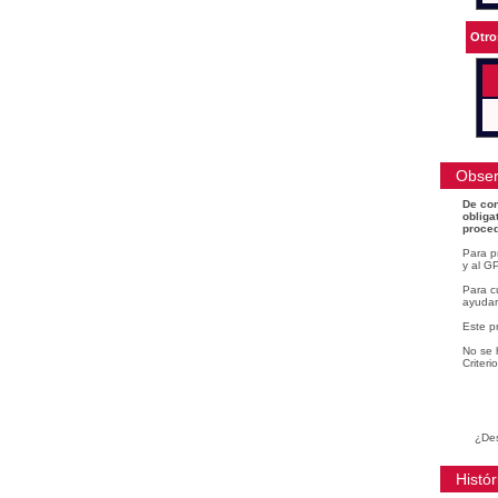
Otro
Obser
De con
obliga
proced
Para p
y al GP
Para cu
ayudar
Este p
No se 
Criteri
¿Des
Histór