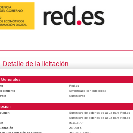
Detalle de la licitación
 Generales
mo
Red.es
cedimiento
Simplificado con publicidad
trato
Suministros
ipción
esumen
Suministro de bidones de agua para Red.es
Suministro de bidones de agua para Red.es
te
011/18-AF
icitación
24.000 €
n de Presentación de Ofertas
26/03/18 13:00