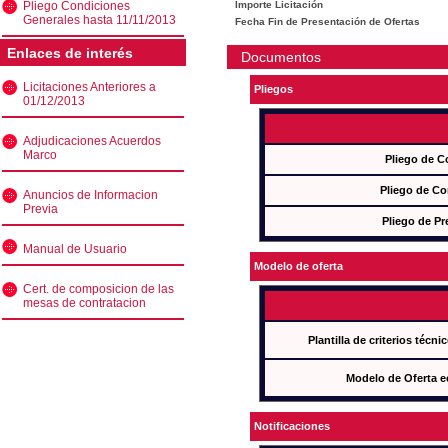
Pliego Condiciones
Importe Licitación
Generales hasta 11/11/2013
Fecha Fin de Presentación de Ofertas
Enlaces de interés
Documentos
Licitaciones Anteriores a
Pliegos
01/12/2013
Adjudicaciones Acuerdos
Marco
Pliego de C
Pliego de Co
Anuncios de Informacion
Previa
Pliego de Pr
Manual de Usuario
Modelo de oferta
Cert. de composicion de las
mesas de contratacion
Plantilla de criterios técn
Modelo de Oferta e
Notificaciones