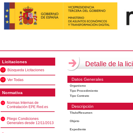
Licitaciones
Detalle de la lic
Búsqueda Licitaciones
Datos Generales
Ver Todas
Organismo
Tipo Procedimiento
Normativa
Tipo Contrato
Normas Internas de
Descripción
Contratación EPE Red.es
Título/Resumen
Pliego Condiciones
Objeto
Generales desde 12/11/2013
Expediente