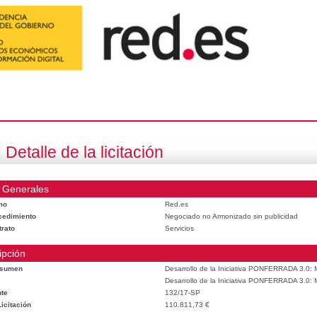
Detalle de la licitación
 Generales
mo
Red.es
cedimiento
Negociado no Armonizado sin publicidad
trato
Servicios
ipción
esumen
Desarrollo de la Iniciativa PONFERRADA 3.0: M
Desarrollo de la Iniciativa PONFERRADA 3.0: M
te
132/17-SP
icitación
110.811,73 €