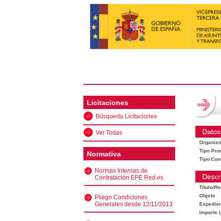
Licitaciones
Búsqueda Licitaciones
Datos
Ver Todas
Organis
Tipo Pro
Normativa
Tipo Con
Normas Internas de
Descr
Contratación EPE Red.es
Título/R
Objeto
Pliego Condiciones
Generales desde 12/11/2013
Expedien
Importe L