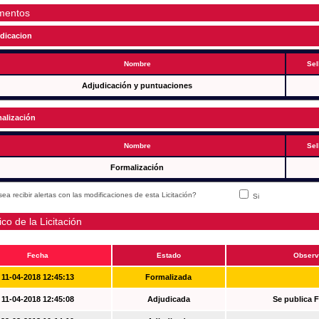
mentos
dicacion
Nombre
Sel
Adjudicación y puntuaciones
alización
Nombre
Sel
Formalización
ea recibir alertas con las modificaciones de esta Licitación?
Si
ico de la Licitación
Fecha
Estado
Observ
11-04-2018 12:45:13
Formalizada
11-04-2018 12:45:08
Adjudicada
Se publica 