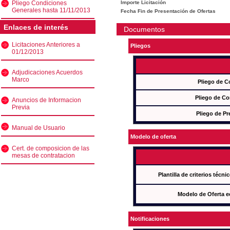
Pliego Condiciones
Importe Licitación
Generales hasta 11/11/2013
Fecha Fin de Presentación de Ofertas
Enlaces de interés
Documentos
Licitaciones Anteriores a
Pliegos
01/12/2013
Adjudicaciones Acuerdos
Marco
Pliego de C
Pliego de Co
Anuncios de Informacion
Previa
Pliego de Pr
Manual de Usuario
Modelo de oferta
Cert. de composicion de las
mesas de contratacion
Plantilla de criterios técn
Modelo de Oferta e
Notificaciones