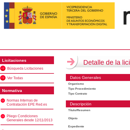
Licitaciones
Detalle de la lic
Búsqueda Licitaciones
Datos Generales
Ver Todas
Organismo
Tipo Procedimiento
Normativa
Tipo Contrato
Normas Internas de
Descripción
Contratación EPE Red.es
Título/Resumen
Pliego Condiciones
Objeto
Generales desde 12/11/2013
Expediente