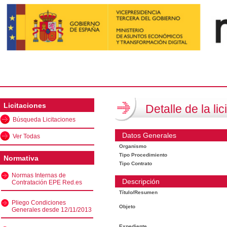
Licitaciones
Detalle de la lic
Búsqueda Licitaciones
Datos Generales
Ver Todas
Organismo
Tipo Procedimiento
Normativa
Tipo Contrato
Normas Internas de
Descripción
Contratación EPE Red.es
Título/Resumen
Pliego Condiciones
Objeto
Generales desde 12/11/2013
Expediente