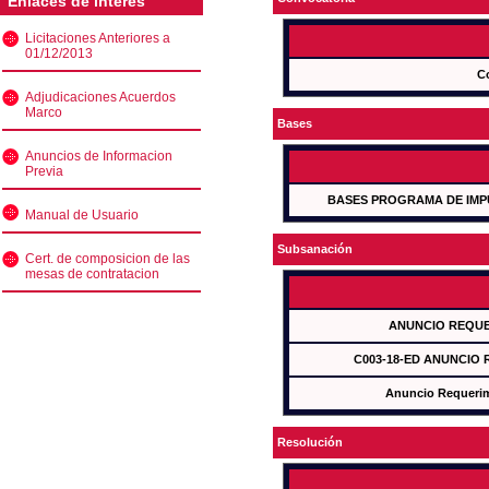
Enlaces de interés
Licitaciones Anteriores a
01/12/2013
C
Adjudicaciones Acuerdos
Marco
Bases
Anuncios de Informacion
Previa
BASES PROGRAMA DE IMP
Manual de Usuario
Subsanación
Cert. de composicion de las
mesas de contratacion
ANUNCIO REQUE
C003-18-ED ANUNCIO
Anuncio Requeri
Resolución