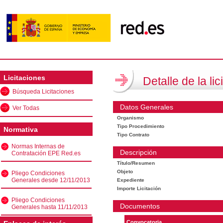
Licitaciones
Detalle de la lic
Búsqueda Licitaciones
Datos Generales
Ver Todas
Organismo
Tipo Procedimiento
Normativa
Tipo Contrato
Normas Internas de
Descripción
Contratación EPE Red.es
Título/Resumen
Objeto
Pliego Condiciones
Generales desde 12/11/2013
Expediente
Importe Licitación
Pliego Condiciones
Documentos
Generales hasta 11/11/2013
Convocatoria