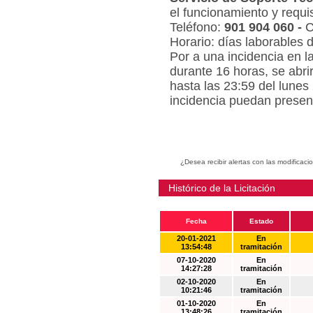
el funcionamiento y requi
Teléfono:
901 904 060 -
C
Horario: días laborables 
Por a una incidencia en l
durante 16 horas, se abri
hasta las 23:59 del lunes
incidencia puedan present
¿Desea recibir alertas con las modificaci
Histórico de la Licitación
Fecha
Estado
20-01-2021
En
13:54:48
tramitación
07-10-2020
En
14:27:28
tramitación
02-10-2020
En
10:21:46
tramitación
01-10-2020
En
13:48:26
tramitación