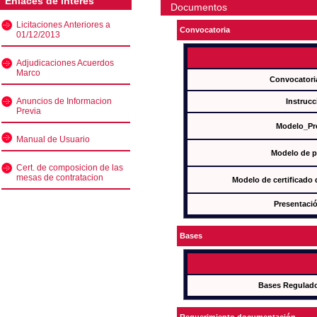
Enlaces de interés
Documentos
Licitaciones Anteriores a
Convocatoria
01/12/2013
Adjudicaciones Acuerdos
Marco
Convocatori
Anuncios de Informacion
Instrucc
Previa
Modelo_Pr
Manual de Usuario
Modelo de p
Cert. de composicion de las
mesas de contratacion
Modelo de certificado
Presentació
Bases
Bases Regulad