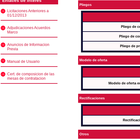
Enlaces de interés
Pliegos
Licitaciones Anteriores a
01/12/2013
Pliego de c
Adjudicaciones Acuerdos
Marco
Pliego de co
Anuncios de Informacion
Pliego de pr
Previa
Modelo de oferta
Manual de Usuario
Cert. de composicion de las
mesas de contratacion
Modelo de oferta e
Rectificaciones
Rectificac
Otros