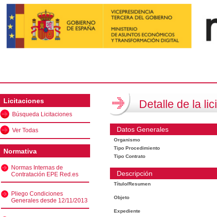
Licitaciones
Detalle de la lic
Búsqueda Licitaciones
Datos Generales
Ver Todas
Organismo
Tipo Procedimiento
Normativa
Tipo Contrato
Normas Internas de
Descripción
Contratación EPE Red.es
Título/Resumen
Pliego Condiciones
Objeto
Generales desde 12/11/2013
Expediente