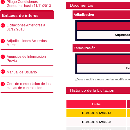
Pliego Condiciones
Documentos
Generales hasta 11/11/2013
Adjudicacion
Enlaces de interés
Licitaciones Anteriores a
01/12/2013
Adjudicac
Adjudicaciones Acuerdos
Marco
Formalización
Anuncios de Informacion
Previa
Fo
Manual de Usuario
¿Desea recibir alertas con las modificaci
Cert. de composicion de las
mesas de contratacion
Histórico de la Licitación
Fecha
11-04-2018 12:45:13
11-04-2018 12:45:08