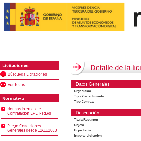
Licitaciones
Detalle de la lic
Búsqueda Licitaciones
Datos Generales
Ver Todas
Organismo
Tipo Procedimiento
Normativa
Tipo Contrato
Normas Internas de
Descripción
Contratación EPE Red.es
Título/Resumen
Objeto
Pliego Condiciones
Generales desde 12/11/2013
Expediente
Importe Licitación