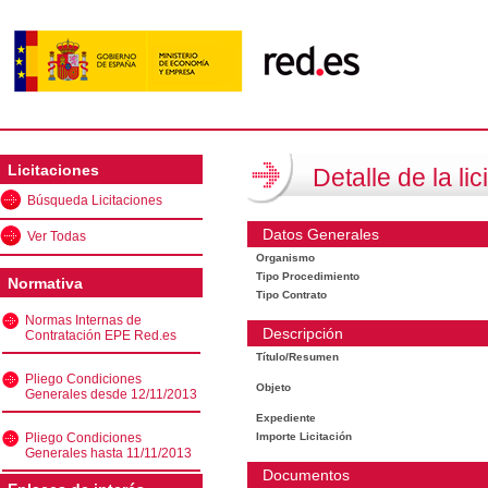
Licitaciones
Detalle de la lic
Búsqueda Licitaciones
Datos Generales
Ver Todas
Organismo
Tipo Procedimiento
Normativa
Tipo Contrato
Normas Internas de
Descripción
Contratación EPE Red.es
Título/Resumen
Pliego Condiciones
Objeto
Generales desde 12/11/2013
Expediente
Pliego Condiciones
Importe Licitación
Generales hasta 11/11/2013
Documentos