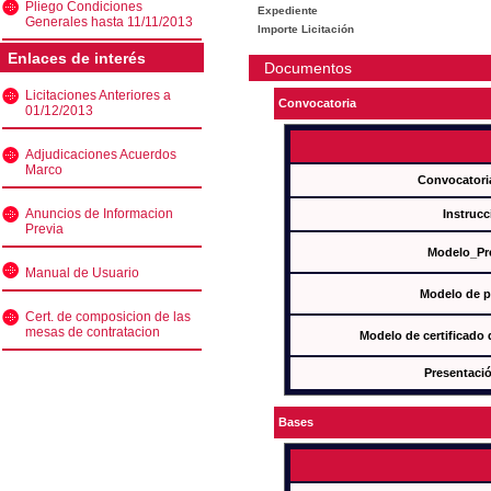
Pliego Condiciones
Expediente
Generales hasta 11/11/2013
Importe Licitación
Enlaces de interés
Documentos
Licitaciones Anteriores a
Convocatoria
01/12/2013
Adjudicaciones Acuerdos
Marco
Convocatori
Anuncios de Informacion
Instrucc
Previa
Modelo_Pr
Manual de Usuario
Modelo de p
Cert. de composicion de las
mesas de contratacion
Modelo de certificado
Presentació
Bases