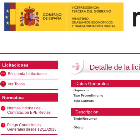
Licitaciones
Detalle de la lic
Búsqueda Licitaciones
Datos Generales
Ver Todas
Organismo
Tipo Procedimiento
Normativa
Tipo Contrato
Normas Internas de
Descripción
Contratación EPE Red.es
Título/Resumen
Pliego Condiciones
Objeto
Generales desde 12/11/2013