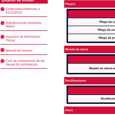
Enlaces de interés
Pliegos
Licitaciones Anteriores a
01/12/2013
Pliego de c
Adjudicaciones Acuerdos
Marco
Pliego de co
Anuncios de Informacion
Pliego de pr
Previa
Modelo de oferta
Manual de Usuario
Cert. de composicion de las
mesas de contratacion
Modelo de oferta e
Rectificaciones
Rectificac
Otros