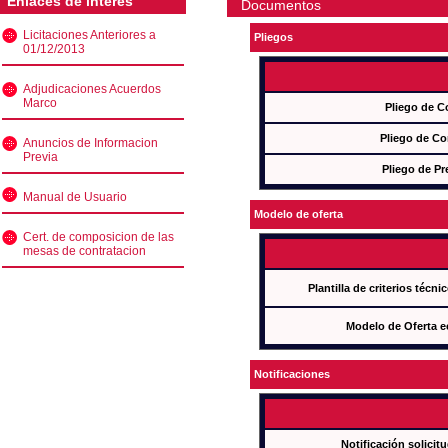
Enlaces de interés
Documentos
Licitaciones Anteriores a
Pliegos
01/12/2013
Adjudicaciones Acuerdos
Marco
Pliego de C
Pliego de Co
Anuncios de Informacion
Previa
Pliego de Pr
Manual de Usuario
Modelo de oferta
Cert. de composicion de las
mesas de contratacion
Plantilla de criterios técn
Modelo de Oferta e
Notificaciones
Notificación solicit