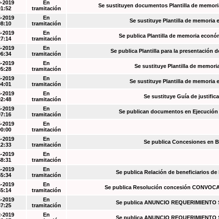
9-2019
En
Se sustituyen documentos Plantilla de memori
01:52
tramitación
6-2019
En
Se sustituye Plantilla de memoria
08:10
tramitación
6-2019
En
Se publica Plantilla de memoria econó
27:14
tramitación
6-2019
En
Se publica Plantilla para la presentación d
06:34
tramitación
6-2019
En
Se sustituye Plantilla de memori
05:28
tramitación
6-2019
En
Se sustituye Plantilla de memoria
04:01
tramitación
6-2019
En
Se sustituye Guía de justific
02:48
tramitación
5-2019
En
Se publican documentos en Ejecución y
07:16
tramitación
5-2019
En
00:00
tramitación
4-2019
En
Se publica Concesiones en 
12:33
tramitación
4-2019
En
58:31
tramitación
4-2019
En
Se publica Relación de beneficiarios de
55:34
tramitación
4-2019
En
Se publica Resolución concesión CONVOC
55:14
tramitación
4-2019
En
Se publica ANUNCIO REQUERIMIENT
37:25
tramitación
2-2019
En
Se publica ANUNCIO REQUERIMIENT