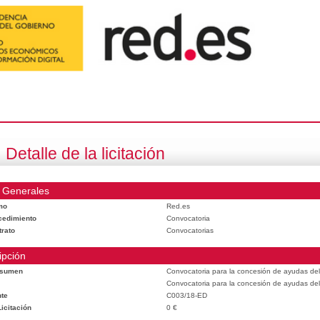
Detalle de la licitación
 Generales
mo
Red.es
cedimiento
Convocatoria
trato
Convocatorias
ipción
esumen
Convocatoria para la concesión de ayudas del
Convocatoria para la concesión de ayudas del
te
C003/18-ED
icitación
0 €