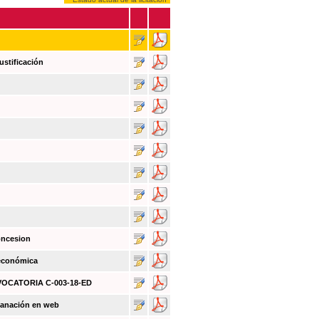
ustificación
oncesion
 económica
NVOCATORIA C-003-18-ED
sanación en web