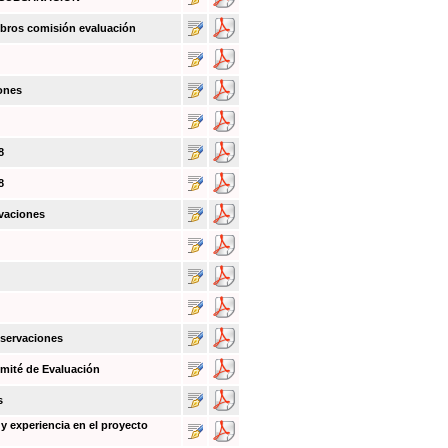
bros comisión evaluación
ones
8
8
vaciones
bservaciones
mité de Evaluación
s
y experiencia en el proyecto