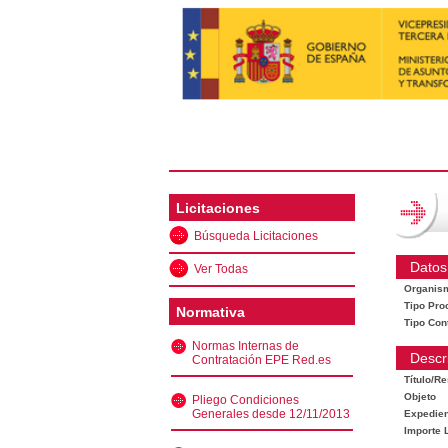
Licitaciones
Búsqueda Licitaciones
Datos
Ver Todas
Organis
Tipo Pro
Normativa
Tipo Con
Normas Internas de
Descr
Contratación EPE Red.es
Título/R
Objeto
Pliego Condiciones
Generales desde 12/11/2013
Expedien
Importe L