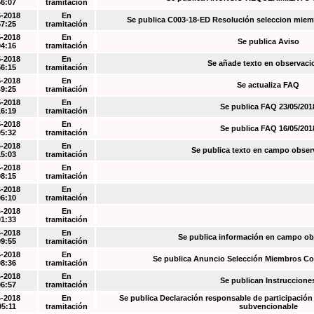
56:07
tramitación
6-2018
En
Se publica C003-18-ED Resolución seleccion miem
57:25
tramitación
5-2018
En
Se publica Aviso
04:16
tramitación
5-2018
En
Se añade texto en observaci
56:15
tramitación
5-2018
En
Se actualiza FAQ
49:25
tramitación
5-2018
En
Se publica FAQ 23/05/201
16:19
tramitación
5-2018
En
Se publica FAQ 16/05/201
05:32
tramitación
4-2018
En
Se publica texto en campo obser
15:03
tramitación
4-2018
En
08:15
tramitación
4-2018
En
06:10
tramitación
4-2018
En
01:33
tramitación
4-2018
En
Se publica información en campo o
09:55
tramitación
4-2018
En
Se publica Anuncio Selección Miembros Co
08:36
tramitación
4-2018
En
Se publican Instruccione
06:57
tramitación
4-2018
En
Se publica Declaración responsable de participación 
05:11
tramitación
subvencionable