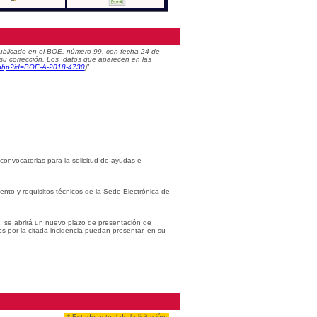
) publicado en el BOE, número 99, con fecha 24 de
 su corrección. Los datos que aparecen en las
c.php?id=BOE-A-2018-4730
)
”
 convocatorias para la solicitud de ayudas e
iento y requisitos técnicos de la Sede Electrónica de
s, se abrirá un nuevo plazo de presentación de
os por la citada incidencia puedan presentar, en su
* Estado actual de la licitación