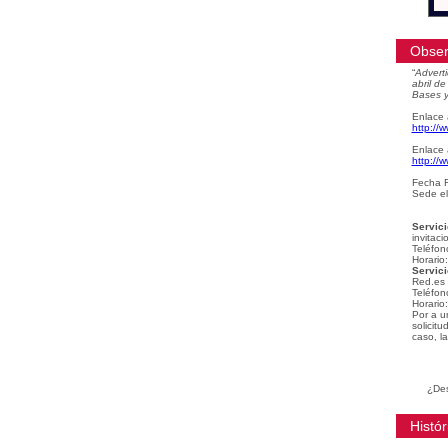
Obser
“
Adverti
abril d
Bases y
Enlace 
http://
Enlace 
http://
Fecha F
Sede el
Servici
invitaci
Teléfon
Horario
Servici
Red.es
Teléfon
Horario
Por a u
solicit
caso, la
¿Des
Histór