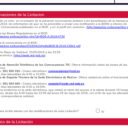
vaciones de la Licitacion
do un error en el extracto de la presente convocatoria (relativo a los beneficiarios de la misma
e 2018, les informamos de que se ha procedido a enviar una rectificación a la BDNS a efectos de
 Convocatoria publicadas en el BOE, y en el perfil son correctos.
(
http://www.boe.es/buscar/do
a las Bases Reguladoras en el BOE:
www.boe.es/buscar/doc.php?id=BOE-A-2018-4730
a la convocatoria en el BOE:
www.boe.es/boe/dias/2018/04/24/pdfs/BOE-B-2018-23941.pdf
in Plazo de Solicitud: 25/05/2018 a las 23:59
ectrónica:
https://sede.red.gob.es/
o de Atención Telefónica de las Convocatorias TIC
: Ofrece información sobre las bases de las
ones
o:
901 900 333 -
Correo electrónico:
convocatorias@red.es
: días laborables de 9:00 a 15:00h
.
o de Soporte Técnico de la Sede Electrónica de Red.es
: Ofrece asistencia sobre el funcionam
o:
901 904 060 -
Correo electrónico:
soporte@sede.red.gob.es
: días laborables de 9:00 a 19:00h.
na incidencia en la sede electrónica, que motivó el cierre del acceso a la misma durante 16 hora
udes, desde las 8:00 hasta las 23:59 del lunes 28 de mayo de 2018, con el fin de que los afectad
 correspondiente solicitud.
ea recibir alertas con las modificaciones de esta Licitación?
Si
ico de la Licitación