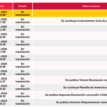
cha
Estado
Observaciones
1-2021
En
54:48
tramitación
0-2020
En
Se sustituye el documento Guía de j
27:28
tramitación
0-2020
En
21:46
tramitación
0-2020
En
48:26
tramitación
3-2020
En
29:39
tramitación
3-2020
En
17:09
tramitación
3-2020
En
48:55
tramitación
3-2020
En
46:58
tramitación
2-2019
En
02:05
tramitación
1-2019
En
Se publica Tercera Resolucion c
41:07
tramitación
1-2019
En
Se sustituye Plantilla de memoria
45:43
tramitación
0-2019
En
Se publica Segunda Resolución concesión CO
08:33
tramitación
0-2019
En
Se publica Anuncio Requerimiento sub
48:13
tramitación