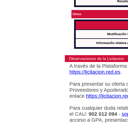
Result
Otros
Modificación 
Información relativa 
Observaciones de la Licitacion
A través de la Plataforma 
https://licitacion.red.es
.
Para presentar su oferta 
Proveedores y Apoderado
enlace
https://licitacion.r
Para cualquier duda relat
el CAU:
902 012 094
-
so
acceso a GPA, presentaci