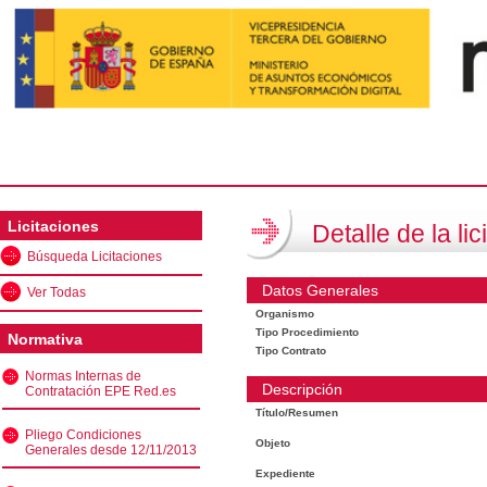
Licitaciones
Detalle de la lic
Búsqueda Licitaciones
Datos Generales
Ver Todas
Organismo
Tipo Procedimiento
Normativa
Tipo Contrato
Normas Internas de
Descripción
Contratación EPE Red.es
Título/Resumen
Pliego Condiciones
Objeto
Generales desde 12/11/2013
Expediente