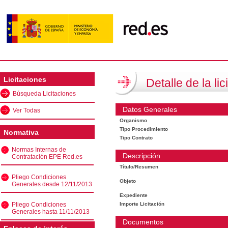
Licitaciones
Detalle de la lic
Búsqueda Licitaciones
Datos Generales
Ver Todas
Organismo
Tipo Procedimiento
Normativa
Tipo Contrato
Normas Internas de
Descripción
Contratación EPE Red.es
Título/Resumen
Pliego Condiciones
Objeto
Generales desde 12/11/2013
Expediente
Pliego Condiciones
Importe Licitación
Generales hasta 11/11/2013
Documentos