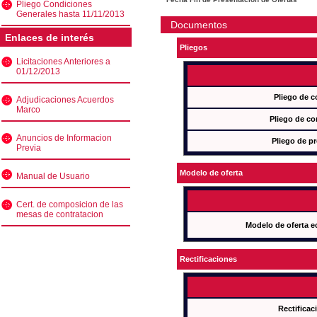
Pliego Condiciones
Generales hasta 11/11/2013
Documentos
Enlaces de interés
Pliegos
Licitaciones Anteriores a
01/12/2013
Pliego de c
Adjudicaciones Acuerdos
Marco
Pliego de co
Anuncios de Informacion
Pliego de pr
Previa
Modelo de oferta
Manual de Usuario
Cert. de composicion de las
mesas de contratacion
Modelo de oferta e
Rectificaciones
Rectificac