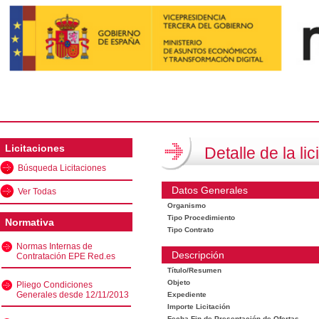
Licitaciones
Detalle de la lic
Búsqueda Licitaciones
Datos Generales
Ver Todas
Organismo
Tipo Procedimiento
Normativa
Tipo Contrato
Normas Internas de
Descripción
Contratación EPE Red.es
Título/Resumen
Objeto
Pliego Condiciones
Generales desde 12/11/2013
Expediente
Importe Licitación
Fecha Fin de Presentación de Ofertas