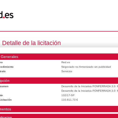
Detalle de la licitación
 Generales
mo
Red.es
cedimiento
Negociado no Armonizado sin publicidad
trato
Servicios
ipción
esumen
Desarrollo de la Iniciativa PONFERRADA 3.0: M
Desarrollo de la Iniciativa PONFERRADA 3.0: M
te
132/17-SP
icitación
110.811,73 €
mentos
dicacion