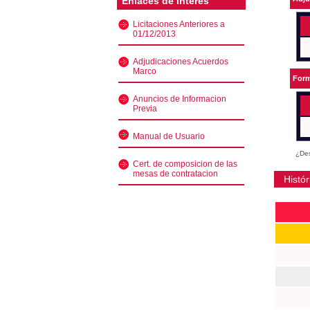
Enlaces de interés
Licitaciones Anteriores a
01/12/2013
Adjudicaciones Acuerdos
Marco
Form
Anuncios de Informacion
Previa
Manual de Usuario
¿Des
Cert. de composicion de las
mesas de contratacion
Histór