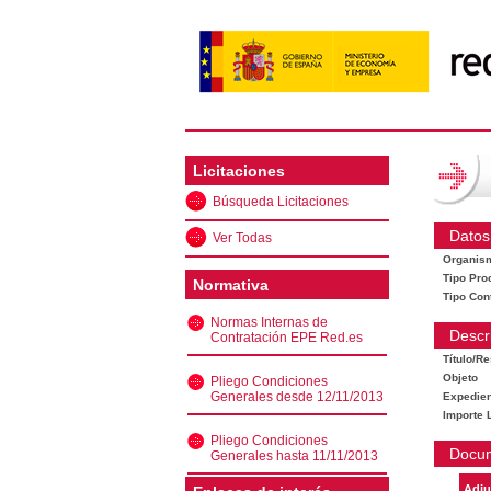
Licitaciones
Búsqueda Licitaciones
Datos
Ver Todas
Organis
Tipo Pro
Normativa
Tipo Con
Normas Internas de
Descr
Contratación EPE Red.es
Título/R
Objeto
Pliego Condiciones
Generales desde 12/11/2013
Expedien
Importe L
Pliego Condiciones
Docu
Generales hasta 11/11/2013
Adju