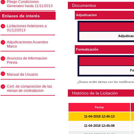
Pliego Condiciones
Documentos
Generales hasta 11/11/2013
Adjudicacion
Enlaces de interés
Licitaciones Anteriores a
01/12/2013
Adjudicac
Adjudicaciones Acuerdos
Marco
Formalización
Anuncios de Informacion
Previa
Fo
Manual de Usuario
¿Desea recibir alertas con las modificaci
Cert. de composicion de las
mesas de contratacion
Histórico de la Licitación
Fecha
11-04-2018 12:45:13
11-04-2018 12:45:08