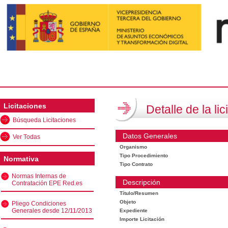
Licitaciones
Detalle de la lic
Búsqueda Licitaciones
Datos Generales
Ver Todas
Organismo
Tipo Procedimiento
Normativa
Tipo Contrato
Normas Internas de
Descripción
Contratación EPE Red.es
Título/Resumen
Objeto
Pliego Condiciones
Generales desde 12/11/2013
Expediente
Importe Licitación