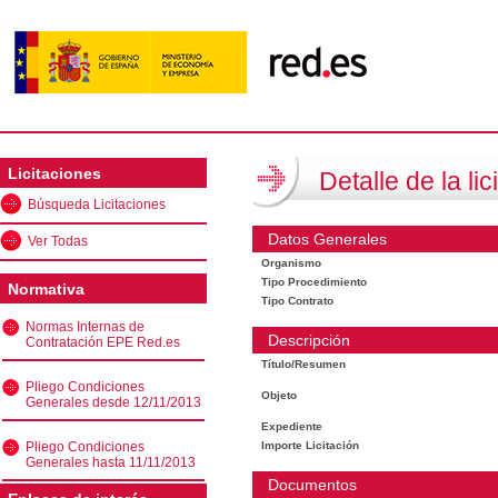
Licitaciones
Detalle de la lic
Búsqueda Licitaciones
Datos Generales
Ver Todas
Organismo
Tipo Procedimiento
Normativa
Tipo Contrato
Normas Internas de
Descripción
Contratación EPE Red.es
Título/Resumen
Pliego Condiciones
Objeto
Generales desde 12/11/2013
Expediente
Pliego Condiciones
Importe Licitación
Generales hasta 11/11/2013
Documentos