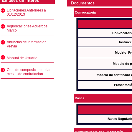
Enlaces de interés
Documentos
Licitaciones Anteriores a
Convocatoria
01/12/2013
Adjudicaciones Acuerdos
Marco
Convocatori
Anuncios de Informacion
Instrucc
Previa
Modelo_Pr
Manual de Usuario
Modelo de p
Cert. de composicion de las
mesas de contratacion
Modelo de certificado
Presentació
Bases
Bases Regulad