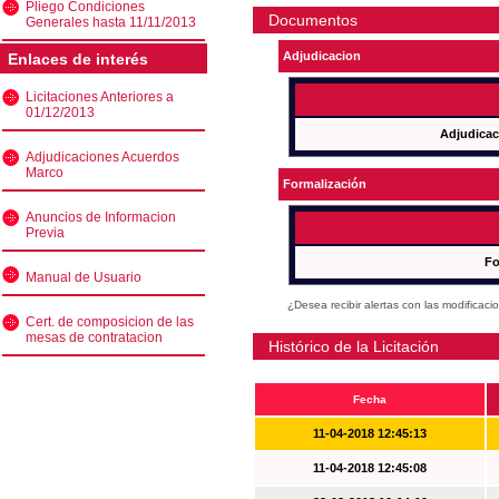
Pliego Condiciones
Documentos
Generales hasta 11/11/2013
Adjudicacion
Enlaces de interés
Licitaciones Anteriores a
01/12/2013
Adjudicac
Adjudicaciones Acuerdos
Marco
Formalización
Anuncios de Informacion
Previa
Fo
Manual de Usuario
¿Desea recibir alertas con las modificaci
Cert. de composicion de las
mesas de contratacion
Histórico de la Licitación
Fecha
11-04-2018 12:45:13
11-04-2018 12:45:08