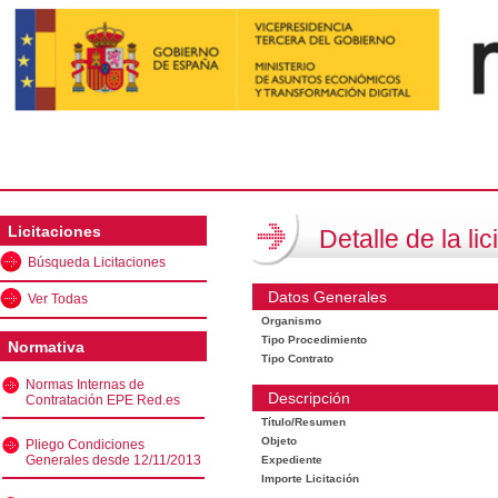
Licitaciones
Detalle de la lic
Búsqueda Licitaciones
Datos Generales
Ver Todas
Organismo
Tipo Procedimiento
Normativa
Tipo Contrato
Normas Internas de
Descripción
Contratación EPE Red.es
Título/Resumen
Objeto
Pliego Condiciones
Generales desde 12/11/2013
Expediente
Importe Licitación