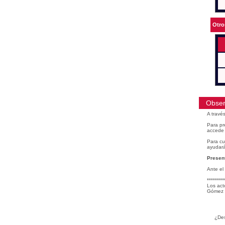
Otro
Obser
A travé
Para pr
accede 
Para cu
ayudará
Present
Ante el
*********
Los act
Gómez 
¿Des