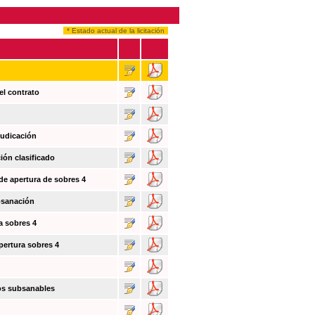
* Estado actual de la licitación
el contrato
judicación
ión clasificado
 de apertura de sobres 4
bsanación
a sobres 4
pertura sobres 4
tos subsanables