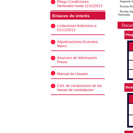
Pliego Condiciones
Importe L
Generales hasta 11/11/2013
Fecha Fi
Fecha Ape
Fórmula
Enlaces de interés
Docu
Licitaciones Anteriores a
01/12/2013
Plie
Adjudicaciones Acuerdos
Marco
Anuncios de Informacion
Previa
Manual de Usuario
Cert. de composicion de las
Mode
mesas de contratacion