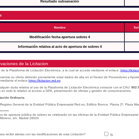
Resultado subsanación
s
Nombre
Sel
Modificación fecha apertura sobres 4
Información relativa al acto de apertura de sobres 4
vaciones de la Licitacion
s de la Plataforma de Licitación Electrónica, a la cual se accede mediante el enlace:
https://licita
esentar su oferta deberán previamente estar dados de alta en el Gestor de Proveedores y Apod
mediante el enlace
https://licitacion.red.es
alquier duda relativa al uso de la Plataforma de Licitación Electrónica contacte con el CAU:
902 
 en todo lo relativo al acceso a GPA, presentación de ofertas y gestión de comunicaciones.
ación Ordinaria:
 Registro General de la Entidad Pública Empresarial Red.es, Edificio Bronce, Planta 2ª, Plaza 
*******
os de apertura pública de sobres se celebrarán en las oficinas de la Entidad Pública Empresarial
Moreno, s/n, Madrid 28020
ea recibir alertas con las modificaciones de esta Licitación?
Si