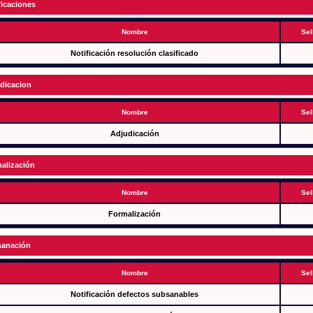
ficaciones
Nombre
Sel
Notificación resolución clasificado
dicacion
Nombre
Sel
Adjudicación
alización
Nombre
Sel
Formalización
anación
Nombre
Sel
Notificación defectos subsanables