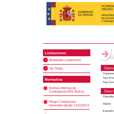
Licitaciones
Búsqueda Licitaciones
Datos
Ver Todas
Organis
Tipo Pro
Normativa
Tipo Con
Normas Internas de
Descr
Contratación EPE Red.es
Título/R
Pliego Condiciones
Objeto
Generales desde 12/11/2013
Expedien