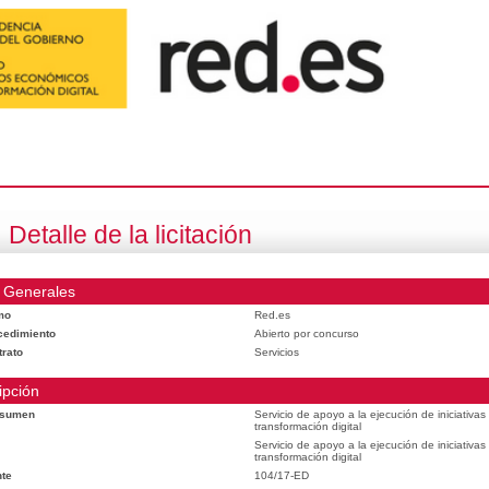
Detalle de la licitación
 Generales
mo
Red.es
cedimiento
Abierto por concurso
trato
Servicios
ipción
esumen
Servicio de apoyo a la ejecución de iniciativa
transformación digital
Servicio de apoyo a la ejecución de iniciativa
transformación digital
te
104/17-ED