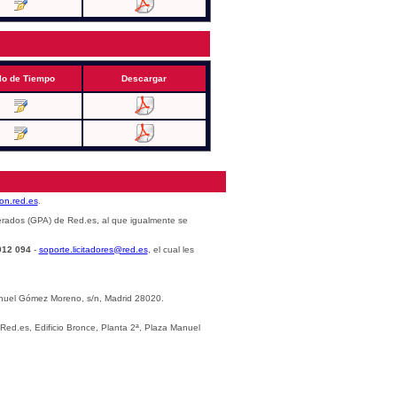
lo de Tiempo
Descargar
cion.red.es
.
erados (GPA) de Red.es, al que igualmente se
012 094
-
soporte.licitadores@red.es
, el cual les
Manuel Gómez Moreno, s/n, Madrid 28020.
 Red.es, Edificio Bronce, Planta 2ª, Plaza Manuel