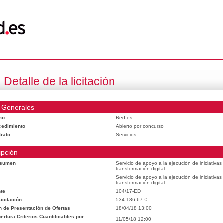
Detalle de la licitación
 Generales
mo
Red.es
cedimiento
Abierto por concurso
trato
Servicios
ipción
esumen
Servicio de apoyo a la ejecución de iniciativa
transformación digital
Servicio de apoyo a la ejecución de iniciativa
transformación digital
te
104/17-ED
icitación
534.186,67 €
n de Presentación de Ofertas
18/04/18 13:00
rtura Criterios Cuantificables por
11/05/18 12:00