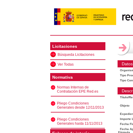
Licitaciones
Búsqueda Licitaciones
Datos
Ver Todas
Organis
Tipo Pro
Normativa
Tipo Con
Normas Internas de
Descr
Contratación EPE Red.es
Título/R
Pliego Condiciones
Objeto
Generales desde 12/11/2013
Expedien
Pliego Condiciones
Importe L
Generales hasta 11/11/2013
Fecha Fi
Fecha Ape
Fórmula