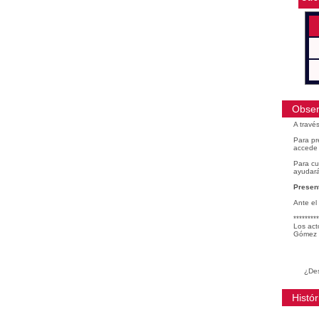
Obser
A travé
Para pr
accede 
Para cu
ayudará
Present
Ante el
*********
Los act
Gómez 
¿Des
Histór