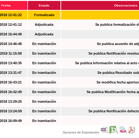
Fecha
Estado
Observaciones
2018 12:41:22
Formalizada
2018 12:41:12
Adjudicada
Se publica formalización d
2018 16:44:49
Adjudicada
2018 14:46:48
En tramitación
Se publica acuerdo de ad
2018 11:15:58
En tramitación
Se publica Notificación resoluc
2018 13:40:35
En tramitación
Se publica Información relativa al acto
2018 13:31:47
En tramitación
Se publica Resultado su
2018 16:43:21
En tramitación
Se modifica fecha apertur
2018 16:42:49
En tramitación
Se publica Modificación fecha a
2018 13:29:25
En tramitación
2018 13:24:59
En tramitación
Se publica Notificación defec
2018 16:09:49
En tramitación
Opciones de Exportación:
|
|
|