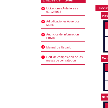
Enlaces de interés
Docu
Licitaciones Anteriores a
01/12/2013
Plie
Adjudicaciones Acuerdos
Marco
Anuncios de Informacion
Previa
Manual de Usuario
Cert. de composicion de las
Mode
mesas de contratacion
Noti