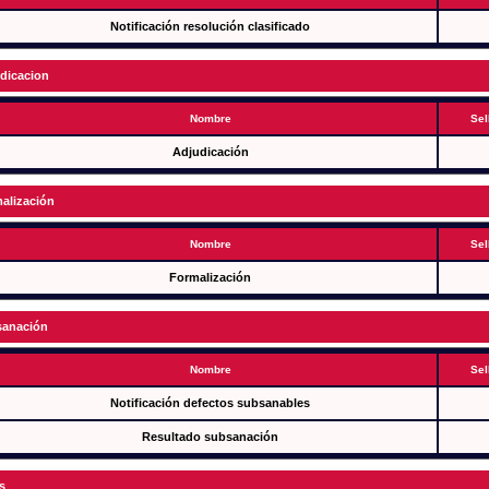
Notificación resolución clasificado
dicacion
Nombre
Sel
Adjudicación
alización
Nombre
Sel
Formalización
anación
Nombre
Sel
Notificación defectos subsanables
Resultado subsanación
s