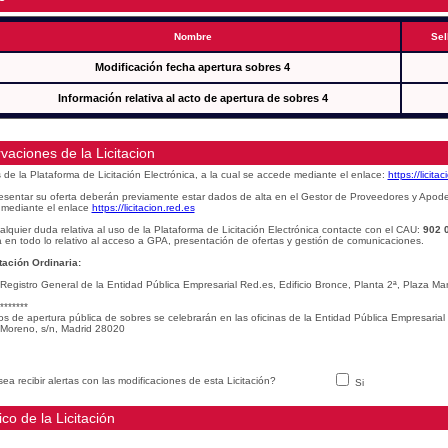
Nombre
Sel
Modificación fecha apertura sobres 4
Información relativa al acto de apertura de sobres 4
vaciones de la Licitacion
s de la Plataforma de Licitación Electrónica, a la cual se accede mediante el enlace:
https://licita
esentar su oferta deberán previamente estar dados de alta en el Gestor de Proveedores y Apod
mediante el enlace
https://licitacion.red.es
alquier duda relativa al uso de la Plataforma de Licitación Electrónica contacte con el CAU:
902 
 en todo lo relativo al acceso a GPA, presentación de ofertas y gestión de comunicaciones.
ación Ordinaria:
 Registro General de la Entidad Pública Empresarial Red.es, Edificio Bronce, Planta 2ª, Plaza 
*******
os de apertura pública de sobres se celebrarán en las oficinas de la Entidad Pública Empresarial
Moreno, s/n, Madrid 28020
ea recibir alertas con las modificaciones de esta Licitación?
Si
ico de la Licitación