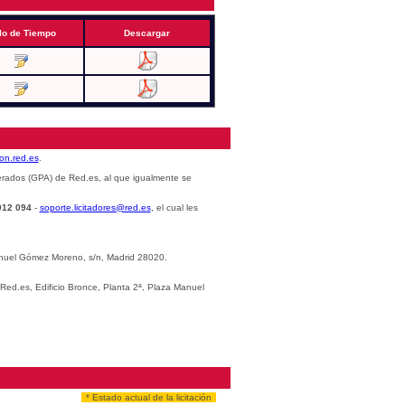
lo de Tiempo
Descargar
cion.red.es
.
erados (GPA) de Red.es, al que igualmente se
012 094
-
soporte.licitadores@red.es
, el cual les
Manuel Gómez Moreno, s/n, Madrid 28020.
 Red.es, Edificio Bronce, Planta 2ª, Plaza Manuel
* Estado actual de la licitación