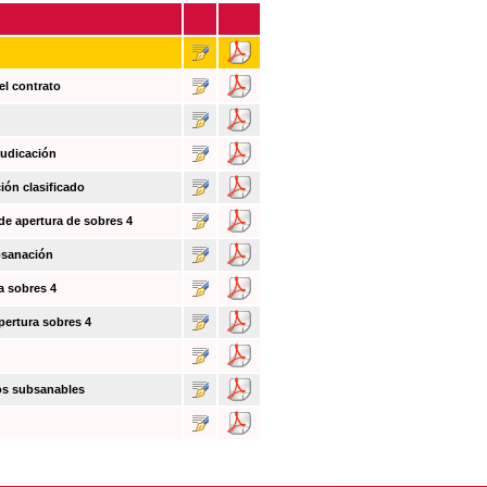
el contrato
judicación
ión clasificado
 de apertura de sobres 4
bsanación
a sobres 4
pertura sobres 4
tos subsanables