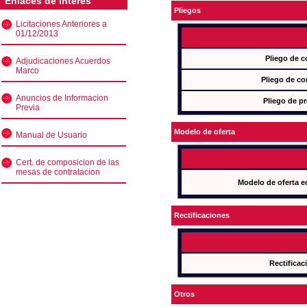
Enlaces de interés
Pliegos
Licitaciones Anteriores a
01/12/2013
Pliego de c
Adjudicaciones Acuerdos
Marco
Pliego de co
Anuncios de Informacion
Pliego de pr
Previa
Modelo de oferta
Manual de Usuario
Cert. de composicion de las
mesas de contratacion
Modelo de oferta e
Rectificaciones
Rectificac
Otros