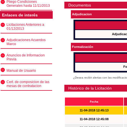
Pliego Condiciones
Documentos
Generales hasta 11/11/2013
Adjudicacion
Enlaces de interés
Licitaciones Anteriores a
01/12/2013
Adjudicac
Adjudicaciones Acuerdos
Marco
Formalización
Anuncios de Informacion
Previa
Fo
Manual de Usuario
¿Desea recibir alertas con las modificaci
Cert. de composicion de las
mesas de contratacion
Histórico de la Licitación
Fecha
11-04-2018 12:45:13
11-04-2018 12:45:08