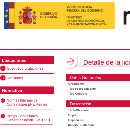
Licitaciones
Detalle de la lic
Búsqueda Licitaciones
Datos Generales
Ver Todas
Organismo
Tipo Procedimiento
Normativa
Tipo Contrato
Normas Internas de
Descripción
Contratación EPE Red.es
Título/Resumen
Objeto
Pliego Condiciones
Generales desde 12/11/2013
Expediente
Importe Licitación