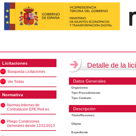
Licitaciones
Detalle de la lic
Búsqueda Licitaciones
Datos Generales
Ver Todas
Organismo
Tipo Procedimiento
Normativa
Tipo Contrato
Normas Internas de
Descripción
Contratación EPE Red.es
Título/Resumen
Pliego Condiciones
Objeto
Generales desde 12/11/2013
Expediente