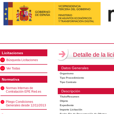
Licitaciones
Detalle de la lic
Búsqueda Licitaciones
Datos Generales
Ver Todas
Organismo
Tipo Procedimiento
Normativa
Tipo Contrato
Normas Internas de
Descripción
Contratación EPE Red.es
Título/Resumen
Objeto
Pliego Condiciones
Generales desde 12/11/2013
Expediente
Importe Licitación
Fecha Fin de Presentación de Ofertas