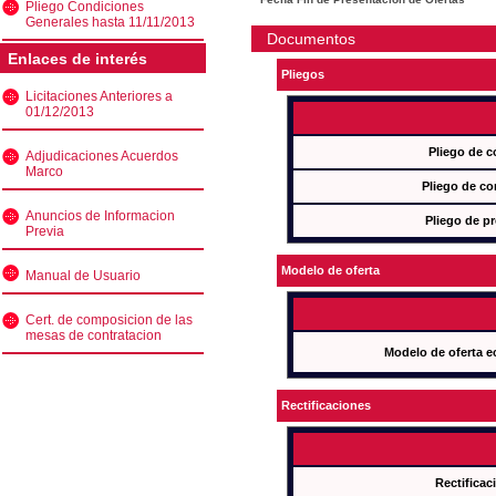
Pliego Condiciones
Generales hasta 11/11/2013
Documentos
Enlaces de interés
Pliegos
Licitaciones Anteriores a
01/12/2013
Pliego de c
Adjudicaciones Acuerdos
Marco
Pliego de co
Anuncios de Informacion
Pliego de pr
Previa
Modelo de oferta
Manual de Usuario
Cert. de composicion de las
mesas de contratacion
Modelo de oferta e
Rectificaciones
Rectificac