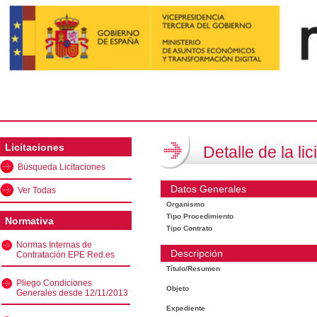
Licitaciones
Detalle de la lic
Búsqueda Licitaciones
Datos Generales
Ver Todas
Organismo
Tipo Procedimiento
Normativa
Tipo Contrato
Normas Internas de
Descripción
Contratación EPE Red.es
Título/Resumen
Pliego Condiciones
Objeto
Generales desde 12/11/2013
Expediente