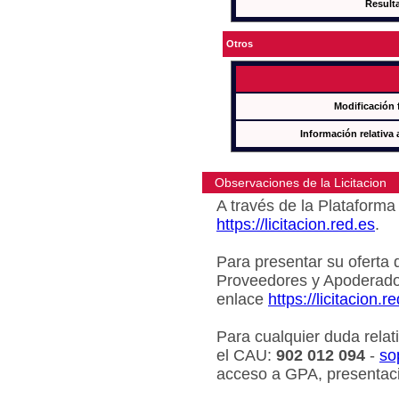
Result
Otros
Modificación 
Información relativa 
Observaciones de la Licitacion
A través de la Plataforma 
https://licitacion.red.es
.
Para presentar su oferta 
Proveedores y Apoderado
enlace
https://licitacion.r
Para cualquier duda relat
el CAU:
902 012 094
-
so
acceso a GPA, presentaci