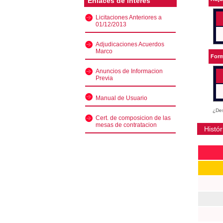
Enlaces de interés
Licitaciones Anteriores a
01/12/2013
Adjudicaciones Acuerdos
Marco
Form
Anuncios de Informacion
Previa
Manual de Usuario
¿Des
Cert. de composicion de las
mesas de contratacion
Histór