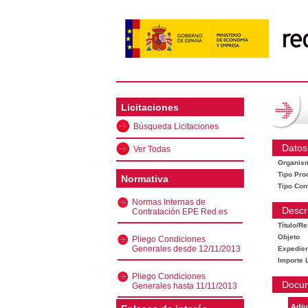
Licitaciones
Búsqueda Licitaciones
Datos
Ver Todas
Organis
Tipo Pro
Normativa
Tipo Con
Normas Internas de
Descr
Contratación EPE Red.es
Título/R
Objeto
Pliego Condiciones
Generales desde 12/11/2013
Expedien
Importe L
Pliego Condiciones
Docu
Generales hasta 11/11/2013
Adju