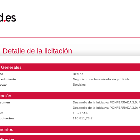
Detalle de la licitación
 Generales
mo
Red.es
cedimiento
Negociado no Armonizado sin publicidad
trato
Servicios
ipción
esumen
Desarrollo de la Iniciativa PONFERRADA 3.0: M
Desarrollo de la Iniciativa PONFERRADA 3.0: M
te
132/17-SP
icitación
110.811,73 €
mentos
dicacion