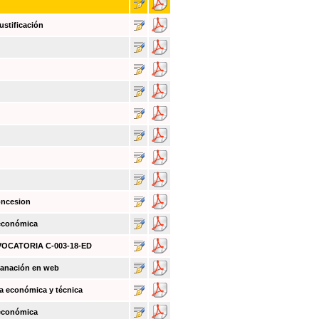
ustificación
oncesion
 económica
NVOCATORIA C-003-18-ED
sanación en web
a económica y técnica
 económica