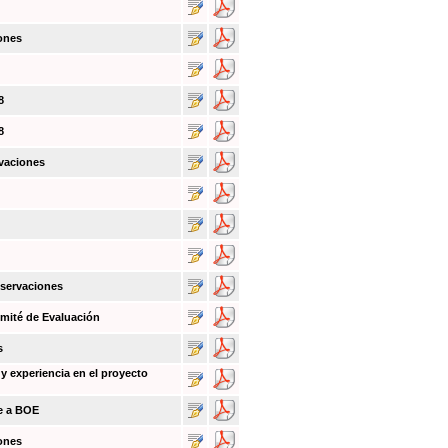
ones
8
8
vaciones
bservaciones
mité de Evaluación
s
y experiencia en el proyecto
ce a BOE
ones