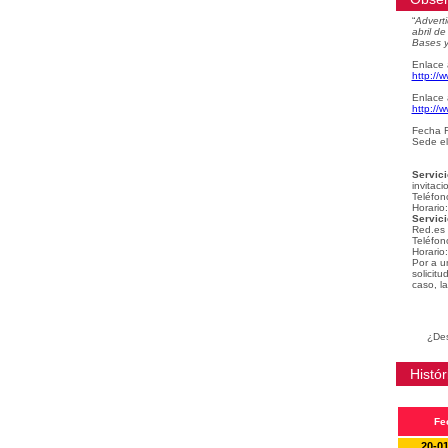
“
Adverti
abril d
Bases y
Enlace 
http://
Enlace 
http://
Fecha F
Sede el
Servici
invitaci
Teléfon
Horario
Servici
Red.es
Teléfon
Horario
Por a u
solicit
caso, la
¿Des
Histór
Fe
20-0