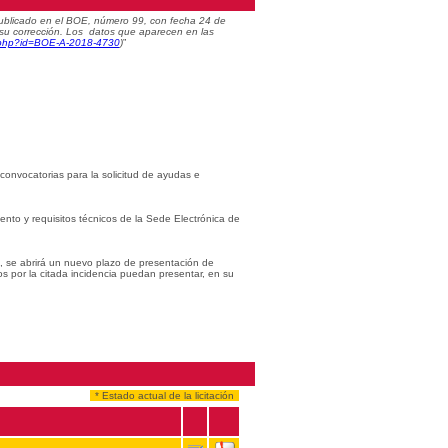
) publicado en el BOE, número 99, con fecha 24 de
 su corrección. Los datos que aparecen en las
c.php?id=BOE-A-2018-4730
)
”
 convocatorias para la solicitud de ayudas e
iento y requisitos técnicos de la Sede Electrónica de
s, se abrirá un nuevo plazo de presentación de
os por la citada incidencia puedan presentar, en su
* Estado actual de la licitación