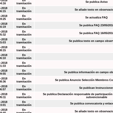
5-2018
En
Se publica Aviso
04:16
tramitación
5-2018
En
Se añade texto en observaci
56:15
tramitación
5-2018
En
Se actualiza FAQ
49:25
tramitación
5-2018
En
Se publica FAQ 23/05/201
16:19
tramitación
5-2018
En
Se publica FAQ 16/05/201
05:32
tramitación
4-2018
En
Se publica texto en campo obser
15:03
tramitación
4-2018
En
08:15
tramitación
4-2018
En
06:10
tramitación
4-2018
En
01:33
tramitación
4-2018
En
Se publica información en campo o
09:55
tramitación
4-2018
En
Se publica Anuncio Selección Miembros Co
08:36
tramitación
4-2018
En
Se publican Instruccione
06:57
tramitación
4-2018
En
Se publica Declaración responsable de participación 
05:11
tramitación
subvencionable
4-2018
En
Se publica convocatoria y enla
03:01
tramitación
4-2018
En
Se añade texto en observaci
18:40
tramitación