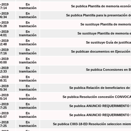
6-2019
En
Se publica Plantilla de memoria econó
27:14
tramitación
6-2019
En
Se publica Plantilla para la presentación d
06:34
tramitación
6-2019
En
Se sustituye Plantilla de memori
05:28
tramitación
6-2019
En
Se sustituye Plantilla de memoria
04:01
tramitación
6-2019
En
Se sustituye Guía de justific
02:48
tramitación
5-2019
En
Se publican documentos en Ejecución y
07:16
tramitación
5-2019
En
00:00
tramitación
4-2019
En
Se publica Concesiones en 
12:33
tramitación
4-2019
En
58:31
tramitación
4-2019
En
Se publica Relación de beneficiarios de
55:34
tramitación
4-2019
En
Se publica Resolución concesión CONVOC
55:14
tramitación
4-2019
En
Se publica ANUNCIO REQUERIMIENT
37:25
tramitación
2-2019
En
Se publica ANUNCIO REQUERIMIENT
56:07
tramitación
6-2018
En
Se publica C003-18-ED Resolución seleccion miem
57:25
tramitación