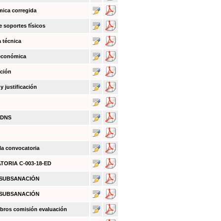
mica corregida
e soportes físicos
a técnica
 económica
ación
 justificación
BDNS
 la convocatoria
ATORIA C-003-18-ED
O SUBSANACIÓN
O SUBSANACIÓN
bros comisión evaluación