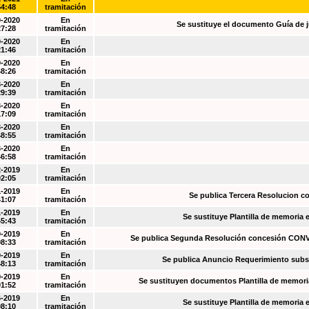
54:48
tramitación
0-2020
En
Se sustituye el documento Guía de j
27:28
tramitación
0-2020
En
21:46
tramitación
0-2020
En
48:26
tramitación
3-2020
En
29:39
tramitación
3-2020
En
17:09
tramitación
3-2020
En
48:55
tramitación
3-2020
En
46:58
tramitación
2-2019
En
02:05
tramitación
1-2019
En
Se publica Tercera Resolucion c
41:07
tramitación
1-2019
En
Se sustituye Plantilla de memoria
45:43
tramitación
0-2019
En
Se publica Segunda Resolución concesión CO
08:33
tramitación
0-2019
En
Se publica Anuncio Requerimiento sub
48:13
tramitación
9-2019
En
Se sustituyen documentos Plantilla de memori
01:52
tramitación
6-2019
En
Se sustituye Plantilla de memoria
08:10
tramitación