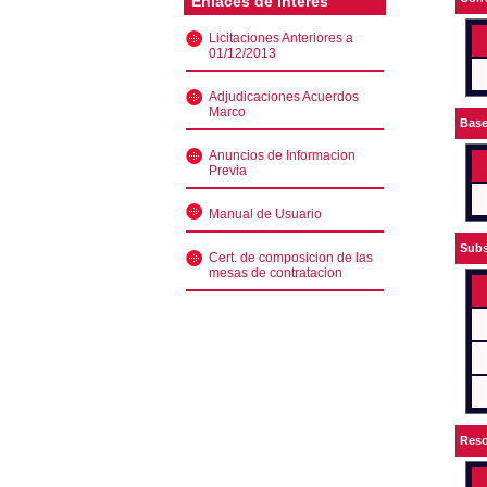
Enlaces de interés
Licitaciones Anteriores a
01/12/2013
Adjudicaciones Acuerdos
Marco
Bas
Anuncios de Informacion
Previa
Manual de Usuario
Subs
Cert. de composicion de las
mesas de contratacion
Reso