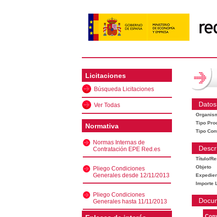
Licitaciones
Búsqueda Licitaciones
Datos
Ver Todas
Organis
Tipo Pro
Normativa
Tipo Con
Normas Internas de
Descr
Contratación EPE Red.es
Título/R
Objeto
Pliego Condiciones
Generales desde 12/11/2013
Expedien
Importe L
Pliego Condiciones
Docu
Generales hasta 11/11/2013
Conv