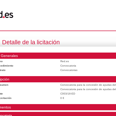
Detalle de la licitación
 Generales
mo
Red.es
cedimiento
Convocatoria
trato
Convocatorias
ipción
esumen
Convocatoria para la concesión de ayudas del
Convocatoria para la concesión de ayudas del
te
C003/18-ED
icitación
0 €
mentos
ocatoria