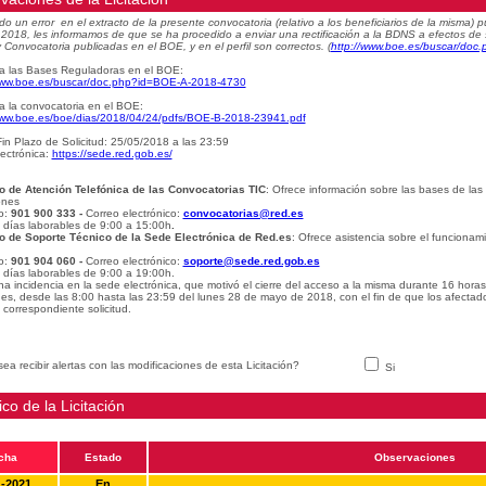
do un error en el extracto de la presente convocatoria (relativo a los beneficiarios de la misma
e 2018, les informamos de que se ha procedido a enviar una rectificación a la BDNS a efectos de
 Convocatoria publicadas en el BOE, y en el perfil son correctos.
(
http://www.boe.es/buscar/do
a las Bases Reguladoras en el BOE:
www.boe.es/buscar/doc.php?id=BOE-A-2018-4730
a la convocatoria en el BOE:
www.boe.es/boe/dias/2018/04/24/pdfs/BOE-B-2018-23941.pdf
in Plazo de Solicitud: 25/05/2018 a las 23:59
ectrónica:
https://sede.red.gob.es/
o de Atención Telefónica de las Convocatorias TIC
: Ofrece información sobre las bases de las
ones
o:
901 900 333 -
Correo electrónico:
convocatorias@red.es
: días laborables de 9:00 a 15:00h
.
o de Soporte Técnico de la Sede Electrónica de Red.es
: Ofrece asistencia sobre el funcionam
o:
901 904 060 -
Correo electrónico:
soporte@sede.red.gob.es
: días laborables de 9:00 a 19:00h.
na incidencia en la sede electrónica, que motivó el cierre del acceso a la misma durante 16 hora
udes, desde las 8:00 hasta las 23:59 del lunes 28 de mayo de 2018, con el fin de que los afectad
 correspondiente solicitud.
ea recibir alertas con las modificaciones de esta Licitación?
Si
ico de la Licitación
cha
Estado
Observaciones
1-2021
En